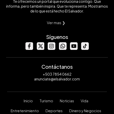
Te ofrecemos un portal que evoluciona contigo. Que
informa, pero también inspira. Que te representa. Mostramos
de lo que está hecho El Salvador.
Ver mas ❯
Síguenos
Contáctanos
+503 7854 0662
anunciate@elsalvador.com
Inicio
Turismo
Noticias
Vida
Entretenimiento
Deportes
Dinero y Negocios