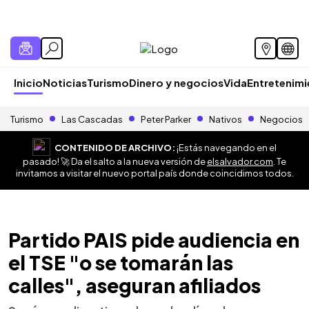
Inicio
Noticias
Turismo
Dinero y negocios
Vida
Entretenim
Turismo
Las Cascadas
Peter Parker
Nativos
Negocios
CONTENIDO DE ARCHIVO:
¡Estás navegando en el
pasado! 🚀 Da el salto a la nueva versión de
elsalvador.com
. Te
invitamos a visitar el nuevo portal país donde coincidimos todos.
Partido PAIS pide audiencia en
el TSE "o se tomarán las
calles", aseguran afiliados