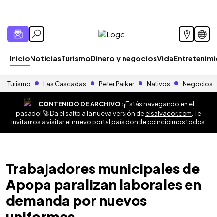
Inicio
Noticias
Turismo
Dinero y negocios
Vida
Entretenim
Turismo
Las Cascadas
Peter Parker
Nativos
Negocios
CONTENIDO DE ARCHIVO:
¡Estás navegando en el
pasado! 🚀 Da el salto a la nueva versión de
elsalvador.com
. Te
invitamos a visitar el nuevo portal país donde coincidimos todos.
Trabajadores municipales de
Apopa paralizan laborales en
demanda por nuevos
uniformes