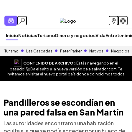
Inicio
Noticias
Turismo
Dinero y negocios
Vida
Entretenim
Turismo
Las Cascadas
Peter Parker
Nativos
Negocios
CONTENIDO DE ARCHIVO:
¡Estás navegando en el
pasado! 🚀 Da el salto a la nueva versión de
elsalvador.com
. Te
invitamos a visitar el nuevo portal país donde coincidimos todos.
Pandilleros se escondían en
una pared falsa en San Martín
Las autoridades encontraron una habitación
oculta a la que se podía acceder por un hueco de