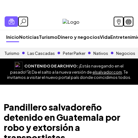
Inicio
Noticias
Turismo
Dinero y negocios
Vida
Entretenim
Turismo
Las Cascadas
Peter Parker
Nativos
Negocios
CONTENIDO DE ARCHIVO:
¡Estás navegando en el
pasado! 🚀 Da el salto a la nueva versión de
elsalvador.com
. Te
invitamos a visitar el nuevo portal país donde coincidimos todos.
Pandillero salvadoreño
detenido en Guatemala por
robo y extorsión a
transportistas