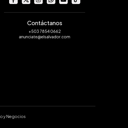
Contáctanos
+503 7854 0662
anunciate@elsalvador.com
ro y Negocios