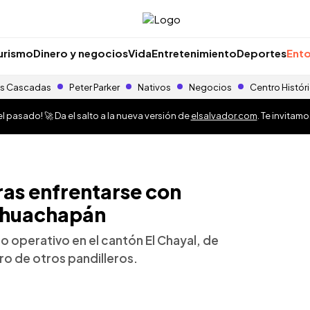
urismo
Dinero y negocios
Vida
Entretenimiento
Deportes
Ento
s Cascadas
Peter Parker
Nativos
Negocios
Centro Histór
 pasado! 🚀 Da el salto a la nueva versión de
elsalvador.com
. Te invitam
ras enfrentarse con
 Ahuachapán
 operativo en el cantón El Chayal, de
ro de otros pandilleros.