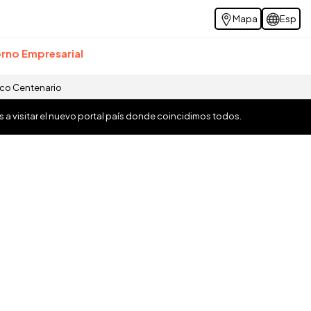
Mapa
Esp
rno Empresarial
ico Centenario
os a visitar el nuevo portal país donde coincidimos todos.