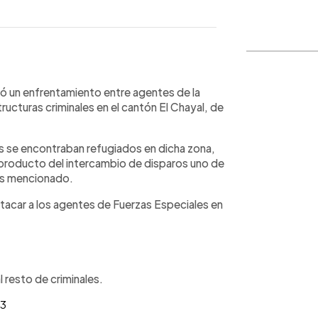
WhatsApp
Copiar link
tró un enfrentamiento entre agentes de la
ructuras criminales en el cantón El Chayal, de
s se encontraban refugiados en dicha zona,
 producto del intercambio de disparos uno de
tes mencionado.
 atacar a los agentes de Fuerzas Especiales en
 resto de criminales.
23