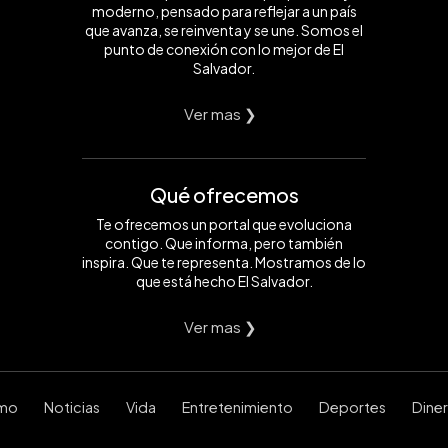
moderno, pensado para reflejar a un país
que avanza, se reinventa y se une. Somos el
punto de conexión con lo mejor de El
Salvador.
Ver mas ❯
Qué ofrecemos
Te ofrecemos un portal que evoluciona
contigo. Que informa, pero también
inspira. Que te representa. Mostramos de lo
que está hecho El Salvador.
Ver mas ❯
smo
Noticias
Vida
Entretenimiento
Deportes
Dine