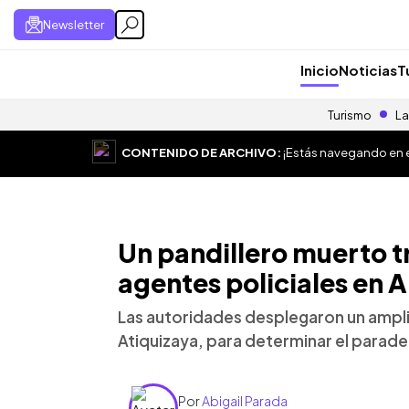
Newsletter
Inicio
Noticias
T
Turismo
La
CONTENIDO DE ARCHIVO:
¡Estás navegando en el
Un pandillero muerto t
agentes policiales en
Las autoridades desplegaron un amplio
Atiquizaya, para determinar el parade
Por
Abigail Parada