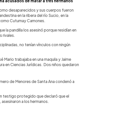
Ana acusados de matar a tres hermanos
n como desaparecidos y sus cuerpos fueron
destina en la ribera del río Sucio, en la
da como Cutumay Camones.
e la pandilla los asesinó porque residían en
 rivales.
ciplinadas, no tenían vínculos con ningún
é Mario trabajaba en una maquila y Jaime
ra en Ciencias Jurídicas. Dos niños quedaron
rimero de Menores de Santa Ana condenó a
un testigo protegido que declaró que el
, asesinaron a los hermanos.