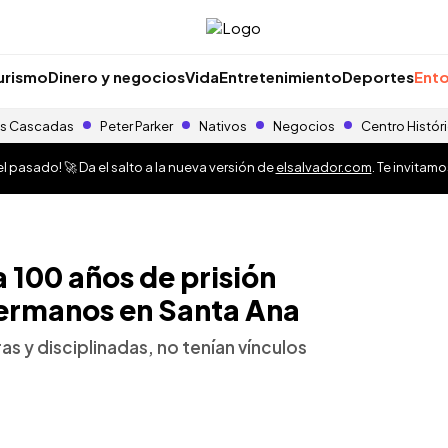
urismo
Dinero y negocios
Vida
Entretenimiento
Deportes
Ento
s Cascadas
Peter Parker
Nativos
Negocios
Centro Histór
 pasado! 🚀 Da el salto a la nueva versión de
elsalvador.com
. Te invitam
 100 años de prisión
hermanos en Santa Ana
s y disciplinadas, no tenían vínculos