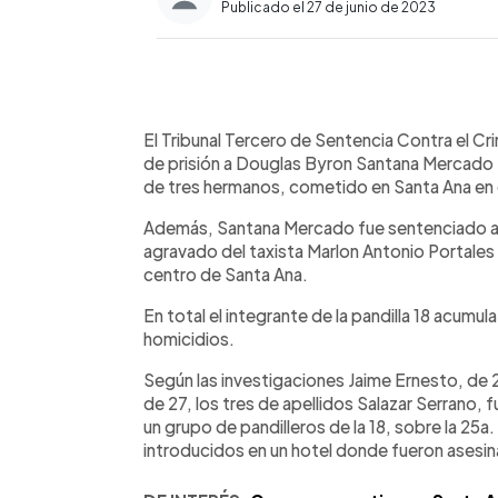
Publicado el 27 de junio de 2023
0:00
Facebook
Twitter
►
Escuchar artículo
El Tribunal Tercero de Sentencia Contra el 
de prisión a Douglas Byron Santana Mercado 
de tres hermanos, cometido en Santa Ana en
Además, Santana Mercado fue sentenciado a 2
agravado del taxista Marlon Antonio Portales
centro de Santa Ana.
En total el integrante de la pandilla 18 acumul
homicidios.
Según las investigaciones Jaime Ernesto, de 
de 27, los tres de apellidos Salazar Serrano,
un grupo de pandilleros de la 18, sobre la 25a
introducidos en un hotel donde fueron asesi