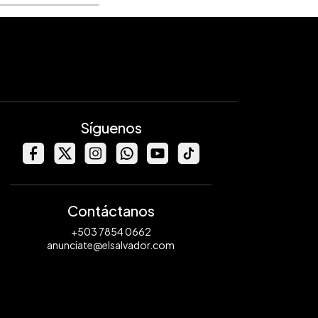
Síguenos
Contáctanos
+503 7854 0662
anunciate@elsalvador.com