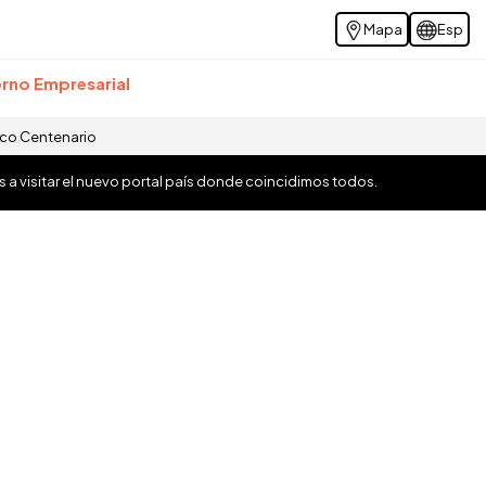
Mapa
Esp
rno Empresarial
ico Centenario
os a visitar el nuevo portal país donde coincidimos todos.