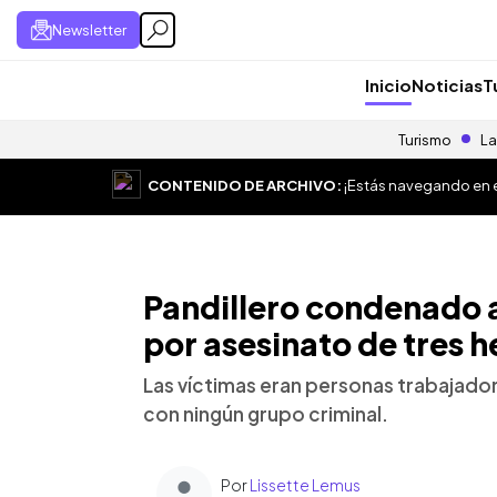
Newsletter
Inicio
Noticias
T
Turismo
La
CONTENIDO DE ARCHIVO:
¡Estás navegando en el
Pandillero condenado a
por asesinato de tres 
Las víctimas eran personas trabajadora
con ningún grupo criminal.
Por
Lissette Lemus