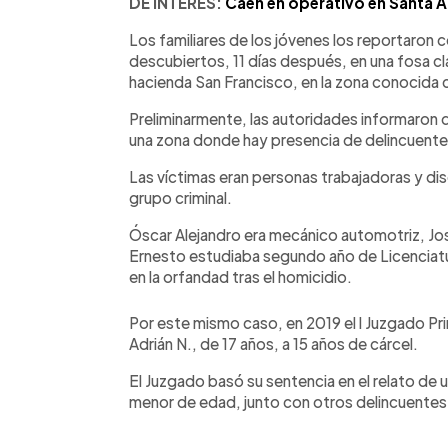
DE INTERÉS:
Caen en operativo en Santa 
Los familiares de los jóvenes los reportaro
descubiertos, 11 días después, en una fosa clan
hacienda San Francisco, en la zona conoci
Preliminarmente, las autoridades informaron qu
una zona donde hay presencia de delincuentes
Las víctimas eran personas trabajadoras y dis
grupo criminal.
Óscar Alejandro era mecánico automotriz, Jos
Ernesto estudiaba segundo año de Licenciatu
en la orfandad tras el homicidio.
Por este mismo caso, en 2019 el l Juzgado P
Adrián N., de 17 años, a 15 años de cárcel.
El Juzgado basó su sentencia en el relato de 
menor de edad, junto con otros delincuentes