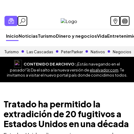
Inicio
Noticias
Turismo
Dinero y negocios
Vida
Entretenim
Turismo
Las Cascadas
Peter Parker
Nativos
Negocios
CONTENIDO DE ARCHIVO:
¡Estás navegando en el
pasado! 🚀 Da el salto a la nueva versión de
elsalvador.com
. Te
invitamos a visitar el nuevo portal país donde coincidimos todos.
Tratado ha permitido la
extradición de 20 fugitivos a
Estados Unidos en una década