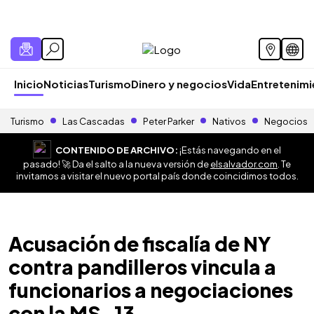
Inicio
Noticias
Turismo
Dinero y negocios
Vida
Entretenim
Turismo
Las Cascadas
Peter Parker
Nativos
Negocios
CONTENIDO DE ARCHIVO:
¡Estás navegando en el
pasado! 🚀 Da el salto a la nueva versión de
elsalvador.com
. Te
invitamos a visitar el nuevo portal país donde coincidimos todos.
Acusación de fiscalía de NY
contra pandilleros vincula a
funcionarios a negociaciones
con la MS-13