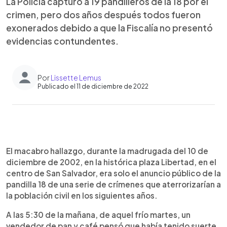
La Policía capturó a 19 pandilleros de la 18 por el
crimen, pero dos años después todos fueron
exonerados debido a que la Fiscalía no presentó
evidencias contundentes.
Por
Lissette Lemus
Publicado el 11 de diciembre de 2022
0:00
►
Escuchar artículo
El macabro hallazgo, durante la madrugada del 10 de
diciembre de 2002, en la histórica plaza Libertad, en el
centro de San Salvador, era solo el anuncio público de la
pandilla 18 de una serie de crímenes que aterrorizarían a
la población civil en los siguientes años.
A las 5:30 de la mañana, de aquel frío martes, un
vendedor de pan y café pensó que había tenido suerte