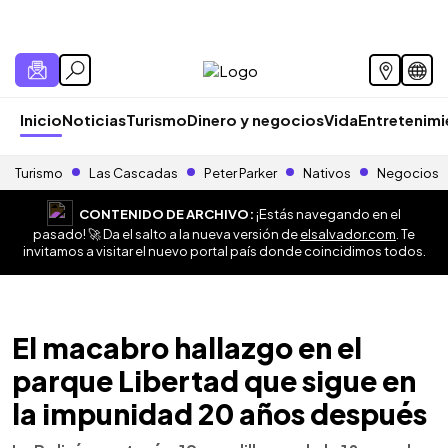
Inicio
Noticias
Turismo
Dinero y negocios
Vida
Entretenim
Turismo
Las Cascadas
Peter Parker
Nativos
Negocios
CONTENIDO DE ARCHIVO:
¡Estás navegando en el
pasado! 🚀 Da el salto a la nueva versión de
elsalvador.com
. Te
invitamos a visitar el nuevo portal país donde coincidimos todos.
El macabro hallazgo en el
parque Libertad que sigue en
la impunidad 20 años después