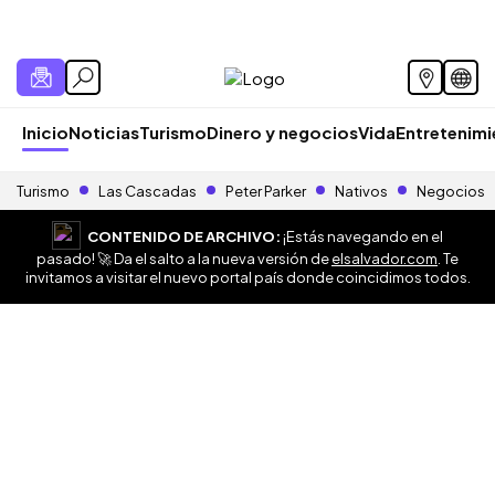
Inicio
Noticias
Turismo
Dinero y negocios
Vida
Entretenim
Turismo
Las Cascadas
Peter Parker
Nativos
Negocios
CONTENIDO DE ARCHIVO:
¡Estás navegando en el
pasado! 🚀 Da el salto a la nueva versión de
elsalvador.com
. Te
invitamos a visitar el nuevo portal país donde coincidimos todos.