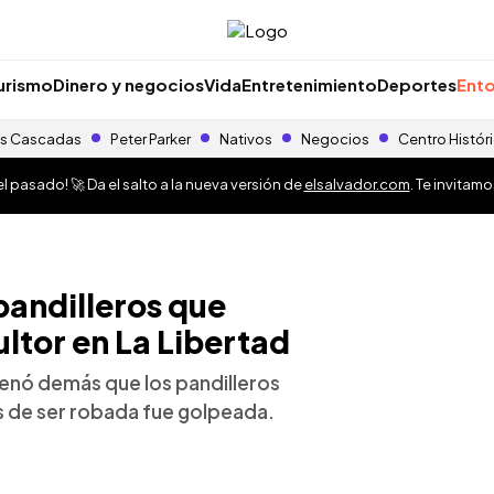
urismo
Dinero y negocios
Vida
Entretenimiento
Deportes
Ento
s Cascadas
Peter Parker
Nativos
Negocios
Centro Histór
 pasado! 🚀 Da el salto a la nueva versión de
elsalvador.com
. Te invitam
pandilleros que
ltor en La Libertad
denó demás que los pandilleros
s de ser robada fue golpeada.