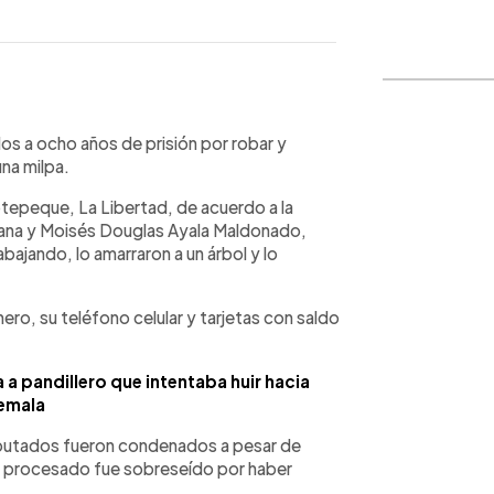
WhatsApp
Copiar link
s a ocho años de prisión por robar y
una milpa.
otepeque, La Libertad, de acuerdo a la
lana y Moisés Douglas Ayala Maldonado,
bajando, lo amarraron a un árbol y lo
inero, su teléfono celular y tarjetas con saldo
a pandillero que intentaba huir hacia
emala
putados fueron condenados a pesar de
er procesado fue sobreseído por haber