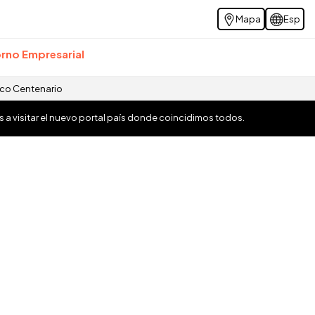
Mapa
Esp
rno Empresarial
ico Centenario
os a visitar el nuevo portal país donde coincidimos todos.