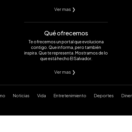
Ver mas ❯
Qué ofrecemos
Te ofrecemos un portal que evoluciona
contigo. Que informa, pero también
inspira. Que te representa. Mostramos de lo
que está hecho El Salvador.
Ver mas ❯
smo
Noticias
Vida
Entretenimiento
Deportes
Dine