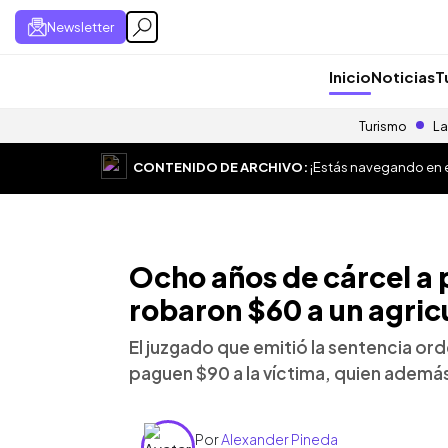
Newsletter
Inicio
Noticias
T
Turismo
La
CONTENIDO DE ARCHIVO:
¡Estás navegando en el
Ocho años de cárcel a 
robaron $60 a un agricu
El juzgado que emitió la sentencia or
paguen $90 a la víctima, quien ademá
Por
Alexander Pineda