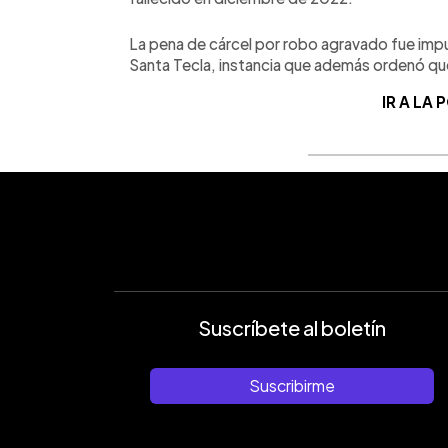
La pena de cárcel por robo agravado fue impu
Santa Tecla, instancia que además ordenó que
IR A LA
Suscríbete al boletín
Suscribirme