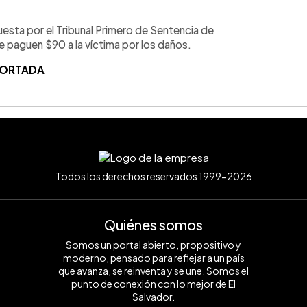
esta por el Tribunal Primero de Sentencia de
 paguen $90 a la víctima por los daños.
 PORTADA
Todos los derechos reservados 1999-2026
Quiénes somos
Somos un portal abierto, propositivo y
moderno, pensado para reflejar a un país
que avanza, se reinventa y se une. Somos el
punto de conexión con lo mejor de El
Salvador.