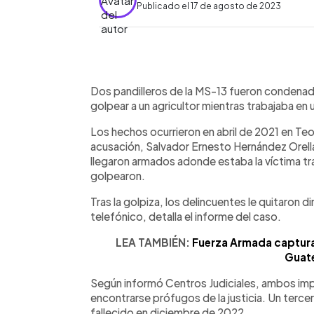
Publicado el 17 de agosto de 2023
0:00
Facebook
Twitter
►
Escuchar artículo
Dos pandilleros de la MS-13 fueron condenado
golpear a un agricultor mientras trabajaba en 
Los hechos ocurrieron en abril de 2021 en Te
acusación, Salvador Ernesto Hernández Orel
llegaron armados adonde estaba la víctima tra
golpearon.
Tras la golpiza, los delincuentes le quitaron d
telefónico, detalla el informe del caso.
LEA TAMBIÉN:
Fuerza Armada captura 
Guat
Según informó Centros Judiciales, ambos im
encontrarse prófugos de la justicia. Un terc
fallecido en diciembre de 2022.