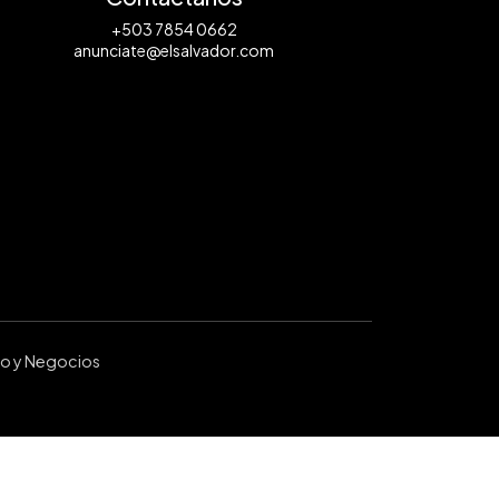
+503 7854 0662
anunciate@elsalvador.com
ro y Negocios