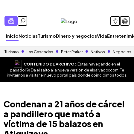
Inicio
Noticias
Turismo
Dinero y negocios
Vida
Entretenim
Turismo
Las Cascadas
Peter Parker
Nativos
Negocios
CONTENIDO DE ARCHIVO:
¡Estás navegando en el
pasado! 🚀 Da el salto a la nueva versión de
elsalvador.com
. Te
invitamos a visitar el nuevo portal país donde coincidimos todos.
Condenan a 21 años de cárcel
a pandillero que mató a
víctima de 15 balazos en
Atiquizaya