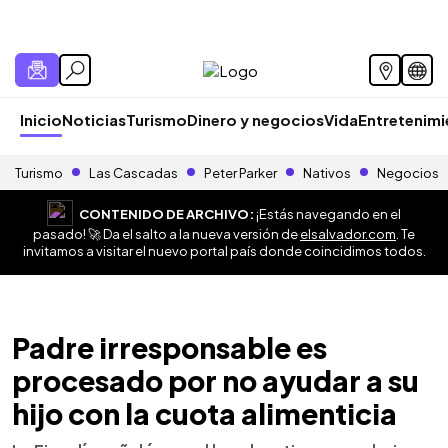
Inicio
Noticias
Turismo
Dinero y negocios
Vida
Entretenim
Turismo
Las Cascadas
Peter Parker
Nativos
Negocios
CONTENIDO DE ARCHIVO:
¡Estás navegando en el
pasado! 🚀 Da el salto a la nueva versión de
elsalvador.com
. Te
invitamos a visitar el nuevo portal país donde coincidimos todos.
Padre irresponsable es
procesado por no ayudar a su
hijo con la cuota alimenticia