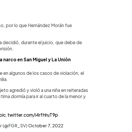
aso, por lo que Hernández Morán fue
 decidió, durante el juicio, que debe de
risión.
a narco en San Miguel y La Unión
e en algunos de los casos de violación, el
lia.
jeto agredió y violó a una niña en reiteradas
ima dormía para ir al cuarto de la menor y
pic.twitter.com/i4rfHruT9p
dor (@FGR_SV)
October 7, 2022