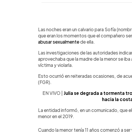
0:00
Facebook
Twitter
►
Escuchar artículo
Las noches eran un calvario para Sofía (nombr
que eran los momentos que el compañero sen
abusar sexualmente
de ella.
Las investigaciones de las autoridades indi
aprovechaba que la madre de la menor se iba a
víctima y violarla.
Esto ocurrió en reiteradas ocasiones, de acuer
(FGR).
EN VIVO |
Julia se degrada a tormenta tr
hacia la cost
La entidad informó, en un comunicado, que el
menor en el 2019.
Cuando la menor tenía 11 años comenzó a ser v