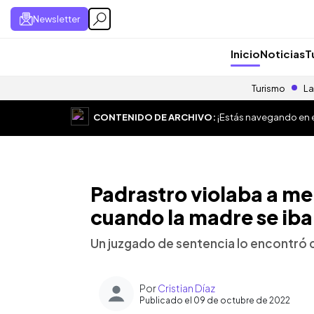
Newsletter
Inicio
Noticias
T
Turismo
La
CONTENIDO DE ARCHIVO:
¡Estás navegando en el
Padrastro violaba a me
cuando la madre se iba
Un juzgado de sentencia lo encontró 
Por
Cristian Díaz
Publicado el 09 de octubre de 2022