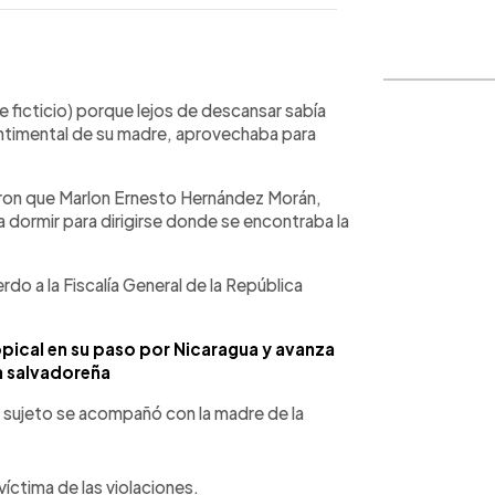
WhatsApp
Copiar link
e ficticio) porque lejos de descansar sabía
timental de su madre, aprovechaba para
caron que Marlon Ernesto Hernández Morán,
 dormir para dirigirse donde se encontraba la
do a la Fiscalía General de la República
opical en su paso por Nicaragua y avanza
a salvadoreña
 sujeto se acompañó con la madre de la
íctima de las violaciones.