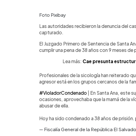
Foto Pixibay
Las autoridades recibieron la denuncia del c
capturado.
El Juzgado Primero de Sentencia de Santa Ana
cumplir una pena de 38 años con 9 meses de p
Lea más:
Cae presunta estructur
Profesionales de la sicología han reiterado qu
agresor está en los grupos cercanos de la fami
#VioladorCondenado
| En Santa Ana, este su
ocasiones, aprovechaba que la mamá de la víct
abusar de ella.
Hoy ha sido condenado a 38 años de prisión.
— Fiscalía General de la República El Salva