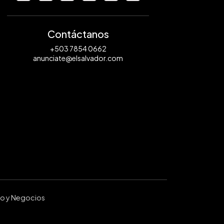
Contáctanos
+503 7854 0662
anunciate@elsalvador.com
ro y Negocios