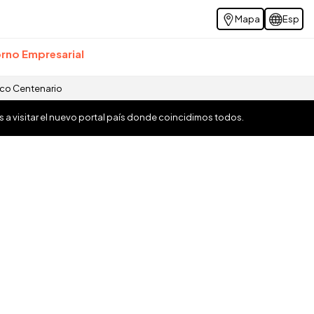
Mapa
Esp
rno Empresarial
ico Centenario
os a visitar el nuevo portal país donde coincidimos todos.