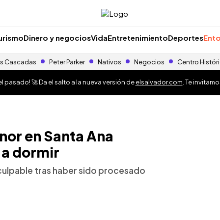
urismo
Dinero y negocios
Vida
Entretenimiento
Deportes
Ento
s Cascadas
Peter Parker
Nativos
Negocios
Centro Histór
 pasado! 🚀 Da el salto a la nueva versión de
elsalvador.com
. Te invitam
nor en Santa Ana
 a dormir
culpable tras haber sido procesado