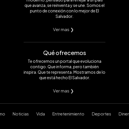
que avanza, se reinventa y se une. Somos el
punto de conexión con lo mejor de El
Salvador.
Ver mas ❯
Qué ofrecemos
Te ofrecemos un portal que evoluciona
contigo. Que informa, pero también
inspira. Que te representa. Mostramos de lo
que está hecho El Salvador.
Ver mas ❯
smo
Noticias
Vida
Entretenimiento
Deportes
Dine