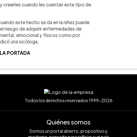
y creerles cuando les cuentan este tipo de
 cuando este hecho se da en la niñez puede
el riesgo de adquirir enfermedades de
 mental, emocional y físicos como por
ndicó una sicóloga.
 LA PORTADA
Todos los derechos reservados 1999-2026
Quiénes somos
Somos un portal abierto, propositivo y
moderno, pensado para reflejar a un país