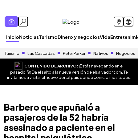
Inicio
Noticias
Turismo
Dinero y negocios
Vida
Entretenim
Turismo
Las Cascadas
Peter Parker
Nativos
Negocios
CONTENIDO DE ARCHIVO:
¡Estás navegando en el
pasado! 🚀 Da el salto a la nueva versión de
elsalvador.com
. Te
invitamos a visitar el nuevo portal país donde coincidimos todos.
Barbero que apuñaló a
pasajeros de la 52 habría
asesinado a paciente en el
hospital psiquiátrico