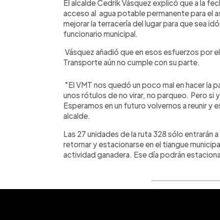
El alcalde Cedrik Vásquez explicó que a la fec
acceso al agua potable permanente para el as
mejorar la terracería del lugar para que sea id
funcionario municipal.
Vásquez añadió que en esos esfuerzos por el 
Transporte aún no cumple con su parte.
"El VMT nos quedó un poco mal en hacer la p
unos rótulos de no virar, no parqueo. Pero si 
Esperamos en un futuro volvernos a reunir y es
alcalde.
Las 27 unidades de la ruta 328 sólo entrarán a
retornar y estacionarse en el tiangue municipa
actividad ganadera. Ese día podrán estacionar