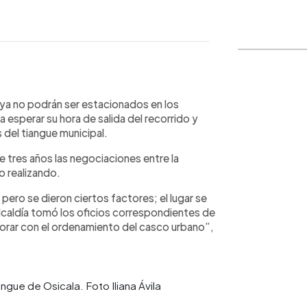
WhatsApp
Copiar link
 ya no podrán ser estacionados en los
a esperar su hora de salida del recorrido y
 del tiangue municipal.
tres años las negociaciones entre la
o realizando.
ro se dieron ciertos factores; el lugar se
 alcaldía tomó los oficios correspondientes de
aborar con el ordenamiento del casco urbano”,
ngue de Osicala. Foto Iliana Ávila