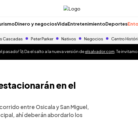
urismo
Dinero y negocios
Vida
Entretenimiento
Deportes
Ento
s Cascadas
Peter Parker
Nativos
Negocios
Centro Histór
 pasado! 🚀 Da el salto a la nueva versión de
elsalvador.com
. Te invitam
 estacionarán en el
corrido entre Osicala y San Miguel,
cipal, ahí deberán abordarlo los