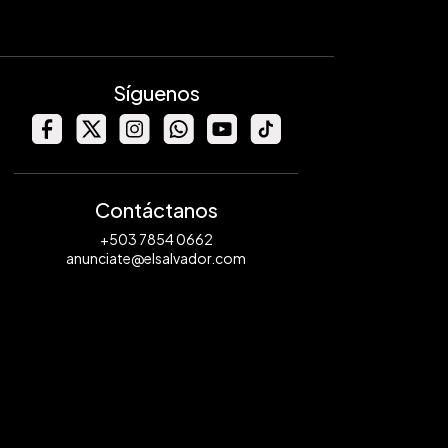
Síguenos
Contáctanos
+503 7854 0662
anunciate@elsalvador.com