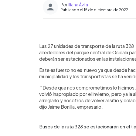
Por
Iliana Ávila
Publicado el 15 de diciembre de 2022
0:00
Facebook
Twitter
►
Escuchar artículo
Las 27 unidades de transporte de la ruta 328
alrededores del parque central de Osicala par
deberán ser estacionados en las instalaciones
Este esfuerzo no es nuevo ya que desde hace 
municipalidad y los transportistas se ha venid
“Desde que nos comprometimos lo hicimos, pe
volvió inapropiado por el invierno, pero ya la
arreglarlo y nosotros de volver al sitio y col
dijo Jaime Bonilla, empresario.
Buses de la ruta 328 se estacionarán en el tia