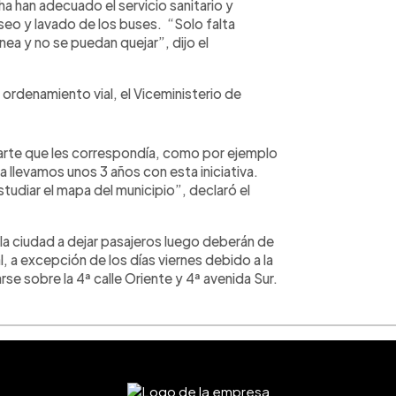
ha han adecuado el servicio sanitario y
eo y lavado de los buses. “Solo falta
ónea y no se puedan quejar”, dijo el
ordenamiento vial, el Viceministerio de
arte que les correspondía, como por ejemplo
ya llevamos unos 3 años con esta iniciativa.
tudiar el mapa del municipio”, declaró el
 la ciudad a dejar pasajeros luego deberán de
l, a excepción de los días viernes debido a la
se sobre la 4ª calle Oriente y 4ª avenida Sur.