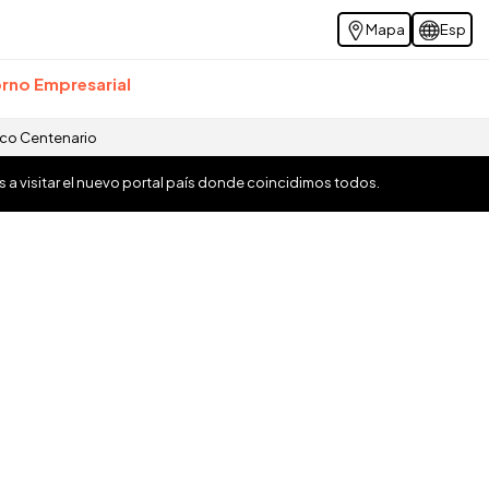
Mapa
Esp
rno Empresarial
ico Centenario
os a visitar el nuevo portal país donde coincidimos todos.