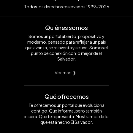
Todos los derechos reservados 1999-2026
Quiénes somos
Somos un portal abierto, propositivo y
moderno, pensado para reflejar a un país
que avanza, se reinventa y se une. Somos el
punto de conexión con lo mejor de El
Salvador.
Ver mas ❯
Qué ofrecemos
Te ofrecemos un portal que evoluciona
contigo. Que informa, pero también
inspira. Que te representa. Mostramos de lo
que está hecho El Salvador.