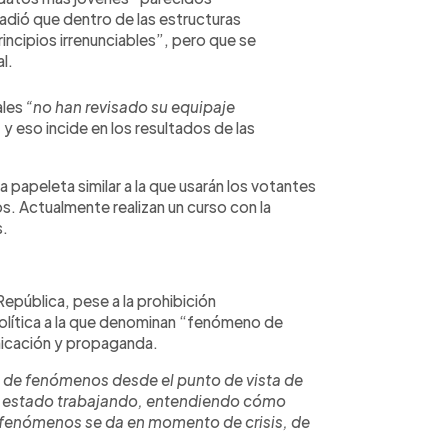
adió que dentro de las estructuras
incipios irrenunciables”, pero que se
l.
ales
“no han revisado su equipaje
”
y eso incide en los resultados de las
papeleta similar a la que usarán los votantes
. Actualmente realizan un curso con la
s.
República, pese a la prohibición
política a la que denominan “fenómeno de
nicación y propaganda.
 de fenómenos desde el punto de vista de
os estado trabajando, entendiendo cómo
 fenómenos se da en momento de crisis, de