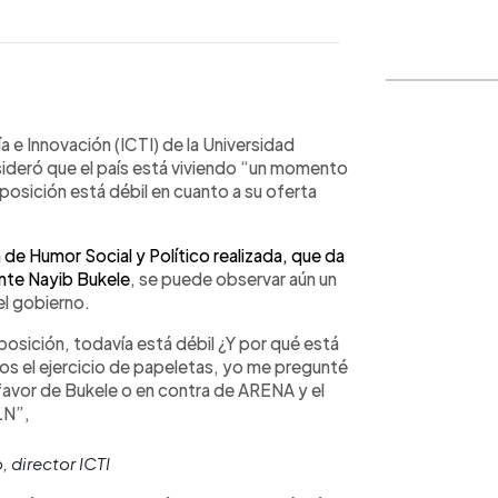
WhatsApp
Copiar link
ía e Innovación (ICTI) de la Universidad
sideró que el país está viviendo “un momento
posición está débil en cuanto a su oferta
 de Humor Social y Político realizada, que da
ente Nayib Bukele
, se puede observar aún un
el gobierno.
 oposición, todavía está débil ¿Y por qué está
mos el ejercicio de papeletas, yo me pregunté
 favor de Bukele o en contra de ARENA y el
N”,
 director ICTI