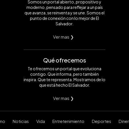
Somos un portal abierto, propositivo y
moderno, pensado para reflejar a un país
que avanza, se reinventa y se une. Somos el
punto de conexión con lo mejor de El
Salvador.
Ver mas ❯
Qué ofrecemos
Te ofrecemos un portal que evoluciona
contigo. Que informa, pero también
inspira. Que te representa. Mostramos de lo
que está hecho El Salvador.
Ver mas ❯
smo
Noticias
Vida
Entretenimiento
Deportes
Dine