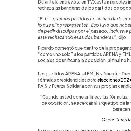
Durante la entrevista en TVX este miércoles in
rechaza las banderas de los partidos de opos
“Estos grandes partidos no se han dado cue
lo que ellos representan. Eso tuvo que habe
de pedir disculpas por el pasado, inclusive
está rechazando esas dos banderas”
, dijo.
Picardo comentó que dentro de la propaganda
“como uno solo” a los partidos ARENA y FML
sociales de unificar a la oposición, al final no
Los partidos ARENA, el FMLN y Nuestro Tiem
fórmulas presidenciales para
elecciones 202
PAIS y Fuerza Solidaria con sus propias candi
“Cuando usted pone en líneas las fórmulas, n
de oposición, se acercan al arquetipo de la
parecen
Óscar Picardo,
Eso en referencia a que no se buscaron cand