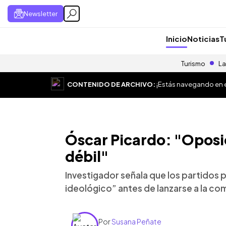
Newsletter
Inicio
Noticias
T
Turismo
La
CONTENIDO DE ARCHIVO:
¡Estás navegando en el
Óscar Picardo: "Oposic
débil"
Investigador señala que los partidos p
ideológico” antes de lanzarse a la co
Por
Susana Peñate