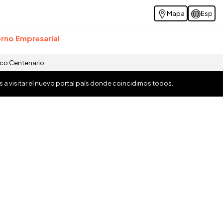
Mapa
Esp
rno Empresarial
ico Centenario
os a visitar el nuevo portal país donde coincidimos todos.