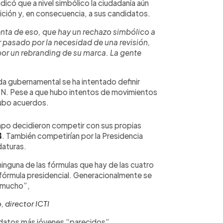
dicó que a nivel simbólico la ciudadanía aún
ición y, en consecuencia, a sus candidatos.
nta de eso, que hay un rechazo simbólico a
r pasado por la necesidad de una revisión,
 por un rebranding de su marca. La gente
 gubernamental se ha intentado definir
N. Pese a que hubo intentos de movimientos
 hubo acuerdos.
po decidieron competir con sus propias
4
. También competirían por la Presidencia
daturas.
inguna de las fórmulas que hay de las cuatro
 fórmula presidencial. Generacionalmente se
 mucho”,
 director ICTI
idatos más jóvenes “parecidos”