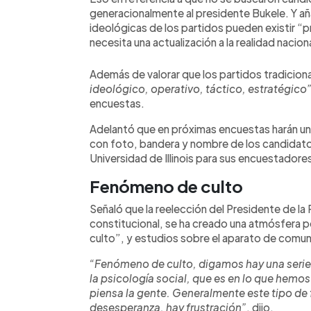
generacionalmente al presidente Bukele. Y añ
ideológicas de los partidos pueden existir “pr
necesita una actualización a la realidad naciona
Además de valorar que los partidos tradicion
ideológico, operativo, táctico, estratégico
encuestas.
Adelantó que en próximas encuestas harán una 
con foto, bandera y nombre de los candidatos
Universidad de Illinois para sus encuestadore
Fenómeno de culto
Señaló que la reelección del Presidente de la 
constitucional, se ha creado una atmósfera 
culto”, y estudios sobre el aparato de comu
“Fenómeno de culto, digamos hay una serie
la psicología social, que es en lo que hem
piensa la gente. Generalmente este tipo de
desesperanza, hay frustración”
, dijo.