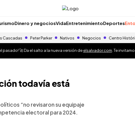
urismo
Dinero y negocios
Vida
Entretenimiento
Deportes
Ento
s Cascadas
Peter Parker
Nativos
Negocios
Centro Histór
 pasado! 🚀 Da el salto a la nueva versión de
elsalvador.com
. Te invitam
ión todavía está
olíticos “no revisaron su equipaje
mpetencia electoral para 2024.