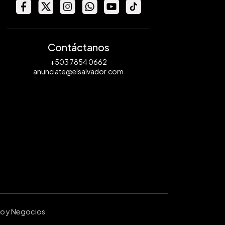
Contáctanos
+503 7854 0662
anunciate@elsalvador.com
ro y Negocios