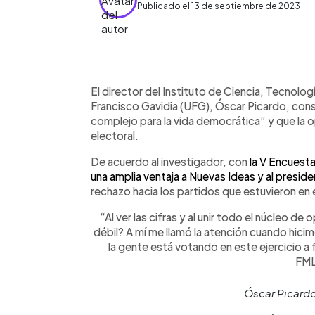
Publicado el 13 de septiembre de 2023
0:00
Facebook
Twitter
►
Escuchar artículo
El director del Instituto de Ciencia, Tecnolog
Francisco Gavidia (UFG), Óscar Picardo, con
complejo para la vida democrática” y que la o
electoral.
De acuerdo al investigador, con
la V Encuesta
una amplia ventaja a Nuevas Ideas y al presid
rechazo hacia los partidos que estuvieron en 
“Al ver las cifras y al unir todo el núcleo de
débil? A mí me llamó la atención cuando hici
la gente está votando en este ejercicio a
FML
Óscar Picardo,