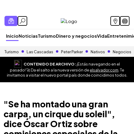
Inicio
Noticias
Turismo
Dinero y negocios
Vida
Entretenim
Turismo
Las Cascadas
Peter Parker
Nativos
Negocios
CONTENIDO DE ARCHIVO:
¡Estás navegando en el
pasado! 🚀 Da el salto a la nueva versión de
elsalvador.com
. Te
invitamos a visitar el nuevo portal país donde coincidimos todos.
"Se ha montado una gran
carpa, un cirque du soleil",
dice Óscar Ortiz sobre
comisiones especiales de la