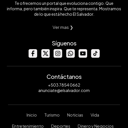
Te ofrecemos un portal que evoluciona contigo. Que
informa, pero también inspira. Que te representa. Mostramos
de lo que está hecho El Salvador.
Ver mas ❯
Síguenos
Contáctanos
+503 7854 0662
anunciate@elsalvador.com
Inicio
Turismo
Noticias
Vida
Entretenimiento
Deportes
Dinero y Negocios