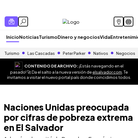
Inicio
Noticias
Turismo
Dinero y negocios
Vida
Entretenim
Turismo
Las Cascadas
Peter Parker
Nativos
Negocios
CONTENIDO DE ARCHIVO:
¡Estás navegando en el
pasado! 🚀 Da el salto a la nueva versión de
elsalvador.com
. Te
invitamos a visitar el nuevo portal país donde coincidimos todos.
Naciones Unidas preocupada
por cifras de pobreza extrema
en El Salvador