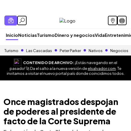
Inicio
Noticias
Turismo
Dinero y negocios
Vida
Entretenim
Turismo
Las Cascadas
Peter Parker
Nativos
Negocios
CONTENIDO DE ARCHIVO:
¡Estás navegando en el
pasado! 🚀 Da el salto a la nueva versión de
elsalvador.com
. Te
invitamos a visitar el nuevo portal país donde coincidimos todos.
Once magistrados despojan
de poderes al presidente de
facto de la Corte Suprema