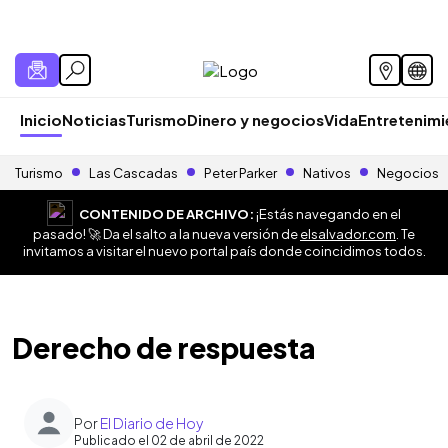
Inicio
Noticias
Turismo
Dinero y negocios
Vida
Entretenim
Turismo
Las Cascadas
Peter Parker
Nativos
Negocios
CONTENIDO DE ARCHIVO:
¡Estás navegando en el
pasado! 🚀 Da el salto a la nueva versión de
elsalvador.com
. Te
invitamos a visitar el nuevo portal país donde coincidimos todos.
Derecho de respuesta
Por
El Diario de Hoy
Publicado el 02 de abril de 2022