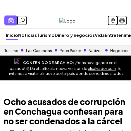
Inicio
Noticias
Turismo
Dinero y negocios
Vida
Entretenim
Turismo
Las Cascadas
Peter Parker
Nativos
Negocios
CONTENIDO DE ARCHIVO:
¡Estás navegando en el
pasado! 🚀 Da el salto a la nueva versión de
elsalvador.com
. Te
invitamos a visitar el nuevo portal país donde coincidimos todos.
Ocho acusados de corrupción
en Conchagua confiesan para
no ser condenados a la cárcel