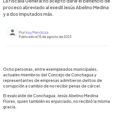
La Fiscalía General no aceptó darle el beneficio de
proceso abreviado al exedil Jesús Abelino Medina
y a dos imputados más.
Por
Insy Mendoza
Publicado el 15 de agosto de 2023
0:00
►
Escuchar artículo
Ocho personas, entre exempleados municipales,
actuales miembros del Concejo de Conchagua y
representantes de empresas admitieron delitos de
corrupción a cambio de no recibir penas de cárcel.
El exalcalde de Conchagua, Jesús Abelino Medina
Flores, quien también es enjuiciado, no recibió la misma
gracia.