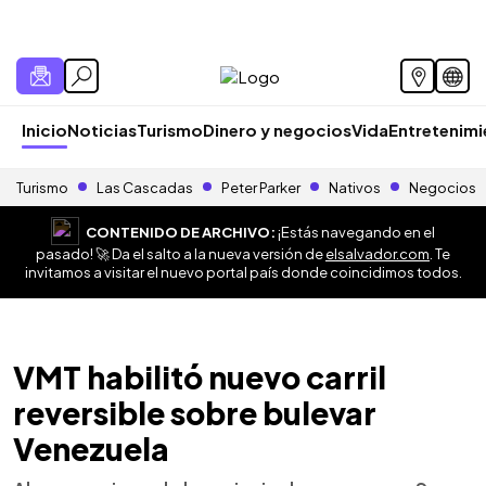
Inicio
Noticias
Turismo
Dinero y negocios
Vida
Entretenim
Turismo
Las Cascadas
Peter Parker
Nativos
Negocios
CONTENIDO DE ARCHIVO:
¡Estás navegando en el
pasado! 🚀 Da el salto a la nueva versión de
elsalvador.com
. Te
invitamos a visitar el nuevo portal país donde coincidimos todos.
VMT habilitó nuevo carril
reversible sobre bulevar
Venezuela