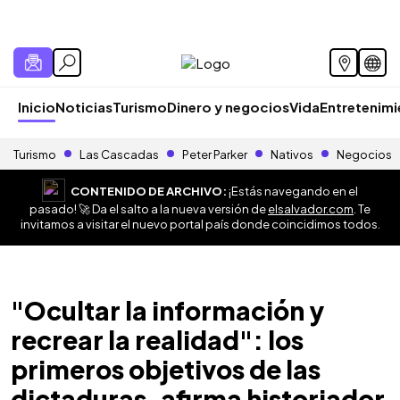
Inicio
Noticias
Turismo
Dinero y negocios
Vida
Entretenim
Turismo
Las Cascadas
Peter Parker
Nativos
Negocios
CONTENIDO DE ARCHIVO:
¡Estás navegando en el
pasado! 🚀 Da el salto a la nueva versión de
elsalvador.com
. Te
invitamos a visitar el nuevo portal país donde coincidimos todos.
"Ocultar la información y
recrear la realidad": los
primeros objetivos de las
dictaduras, afirma historiador