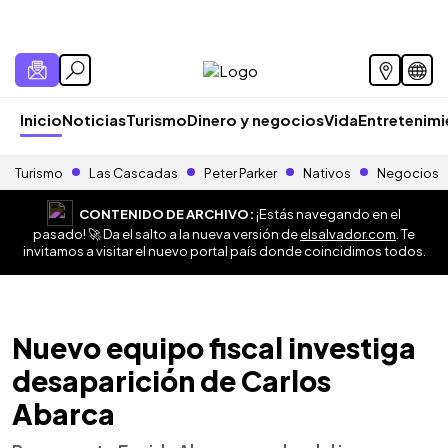
Inicio
Noticias
Turismo
Dinero y negocios
Vida
Entretenim
Turismo
Las Cascadas
Peter Parker
Nativos
Negocios
CONTENIDO DE ARCHIVO:
¡Estás navegando en el
pasado! 🚀 Da el salto a la nueva versión de
elsalvador.com
. Te
invitamos a visitar el nuevo portal país donde coincidimos todos.
Nuevo equipo fiscal investiga
desaparición de Carlos
Abarca