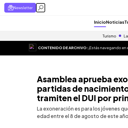
Newsletter
Inicio
Noticias
T
Turismo
La
CONTENIDO DE ARCHIVO:
¡Estás navegando en el
Asamblea aprueba exon
partidas de nacimiento
tramiten el DUI por pr
La exoneración es para los jóvenes qu
edad entre el 8 de agosto de este año