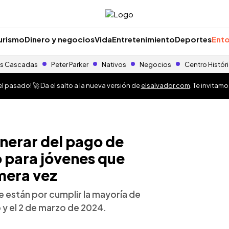
urismo
Dinero y negocios
Vida
Entretenimiento
Deportes
Ento
s Cascadas
Peter Parker
Nativos
Negocios
Centro Histór
 pasado! 🚀 Da el salto a la nueva versión de
elsalvador.com
. Te invitam
erar del pago de
 para jóvenes que
imera vez
e están por cumplir la mayoría de
 y el 2 de marzo de 2024.