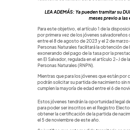
LEA ADEMÁS: Ya pueden tramitar su DUI 
meses previo a las
Para este objetivo, el artículo 1 de la disposic
por primera vez de los jóvenes salvadoreños q
entre el 8 de agosto de 2023 y el 2 de marzo 
Personas Naturales facilitará la obtención de 
exonerando del pago de la tasa por la prestac
en El Salvador, regulada en el artículo 2-J de 
Personas Naturales (RNPN).
Mientras que para los jóvenes que están por cu
podrán solicitar su partida de nacimiento sin
cumplen la mayoría de edad entre el 6 de nov
Estos jóvenes tendrán la oportunidad legal de
para poder ser inscritos en el Registro Electo
obtener la certificación de la partida de nacim
el 5 de noviembre de este año.