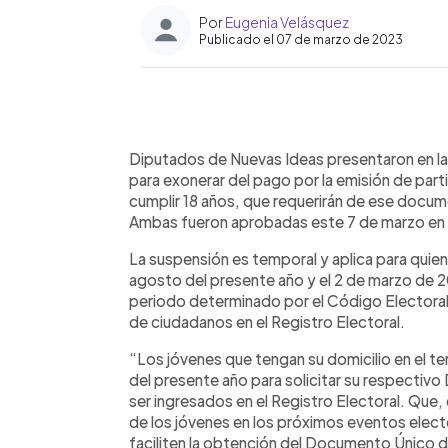
Por
Eugenia Velásquez
Publicado el 07 de marzo de 2023
0:00
Facebook
Twitter
►
Escuchar artículo
Diputados de Nuevas Ideas presentaron en la 
para exonerar del pago por la emisión de par
cumplir 18 años, que requerirán de ese docum
Ambas fueron aprobadas este 7 de marzo en el
La suspensión es temporal y aplica para quien
agosto del presente año y el 2 de marzo de 20
periodo determinado por el Código Electoral
de ciudadanos en el Registro Electoral.
“Los jóvenes que tengan su domicilio en el ter
del presente año para solicitar su respecti
ser ingresados en el Registro Electoral. Que, 
de los jóvenes en los próximos eventos elec
faciliten la obtención del Documento Único de 