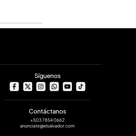
Síguenos
Contáctanos
+503 7854 0662
anunciate@elsalvador.com