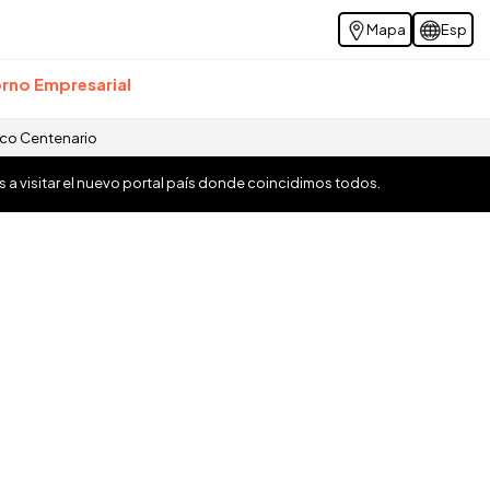
Mapa
Esp
rno Empresarial
ico Centenario
os a visitar el nuevo portal país donde coincidimos todos.