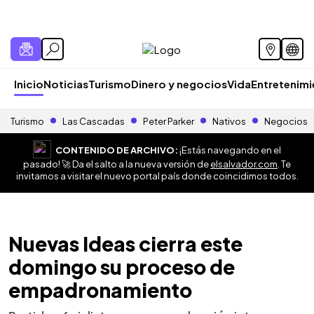
Inicio
Noticias
Turismo
Dinero y negocios
Vida
Entretenim
Turismo
Las Cascadas
Peter Parker
Nativos
Negocios
CONTENIDO DE ARCHIVO:
¡Estás navegando en el
pasado! 🚀 Da el salto a la nueva versión de
elsalvador.com
. Te
invitamos a visitar el nuevo portal país donde coincidimos todos.
Nuevas Ideas cierra este
domingo su proceso de
empadronamiento