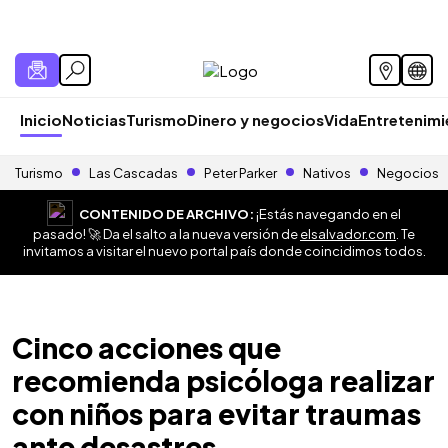
Inicio
Noticias
Turismo
Dinero y negocios
Vida
Entretenim
Turismo
Las Cascadas
Peter Parker
Nativos
Negocios
CONTENIDO DE ARCHIVO:
¡Estás navegando en el
pasado! 🚀 Da el salto a la nueva versión de
elsalvador.com
. Te
invitamos a visitar el nuevo portal país donde coincidimos todos.
Cinco acciones que
recomienda psicóloga realizar
con niños para evitar traumas
ante desastres