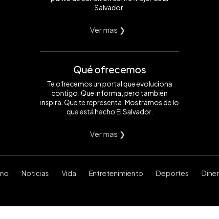
Salvador.
Ver mas ❯
Qué ofrecemos
Te ofrecemos un portal que evoluciona
contigo. Que informa, pero también
inspira. Que te representa. Mostramos de lo
que está hecho El Salvador.
Ver mas ❯
smo
Noticias
Vida
Entretenimiento
Deportes
Dine