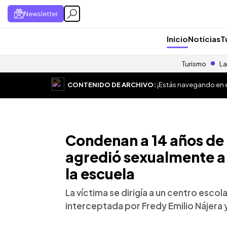
Newsletter
Inicio
Noticias
T
Turismo
La
CONTENIDO DE ARCHIVO:
¡Estás navegando en el
Condenan a 14 años de 
agredió sexualmente a 
la escuela
La víctima se dirigía a un centro esc
interceptada por Fredy Emilio Nájera 