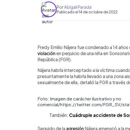
Por
Abigail Parada
Publicado el 14 de octubre de 2022
0:00
Facebook
Twitter
►
Escuchar artículo
Fredy Emilio Nájera fue condenado a 14 años d
violación
en perjuicio de una niña en Sonsonate
República (FGR).
Nájera habría interceptado a la víctima cuando 
presuntamente la habría llevado a una zona a
sexualmente de ella, detalló la FGR a través d
Foto: Imagen de carácter ilustrativo y no
comercial/https://twitter.com/FGR_SV/st
También:
Cuádruple accidente de So
Seguido de la
agresión
Nájera amenazó a la me