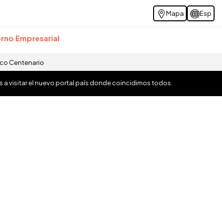
Mapa
Esp
rno Empresarial
ico Centenario
os a visitar el nuevo portal país donde coincidimos todos.