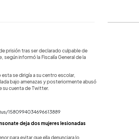
WhatsApp
Copiar link
e prisión tras ser declarado culpable de
, según informó la Fiscalía General de la
esta se dirigía a su centro escolar,
islada bajo amenazas y posteriormente abusó
e su cuenta de Twitter.
atus/1580994034696613889
nsonate deja dos mujeres lesionadas
nor para evitar que ella denunciara lo