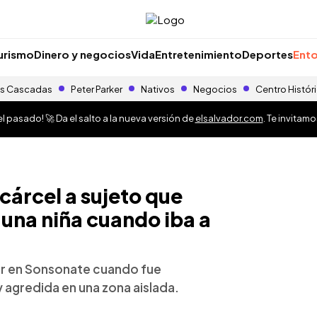
urismo
Dinero y negocios
Vida
Entretenimiento
Deportes
Ento
s Cascadas
Peter Parker
Nativos
Negocios
Centro Histór
 pasado! 🚀 Da el salto a la nueva versión de
elsalvador.com
. Te invitam
cárcel a sujeto que
una niña cuando iba a
olar en Sonsonate cuando fue
y agredida en una zona aislada.