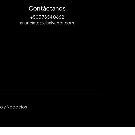
Contáctanos
+503 7854 0662
anunciate@elsalvador.com
ro y Negocios