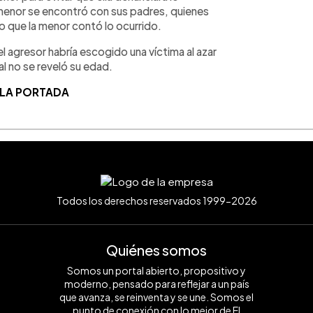
la menor se encontró con sus padres, quienes
 que la menor contó lo ocurrido.
l agresor habría escogido una víctima al azar
al no se reveló su edad.
 LA PORTADA
Todos los derechos reservados 1999-2026
Quiénes somos
Somos un portal abierto, propositivo y
moderno, pensado para reflejar a un país
que avanza, se reinventa y se une. Somos el
punto de conexión con lo mejor de El