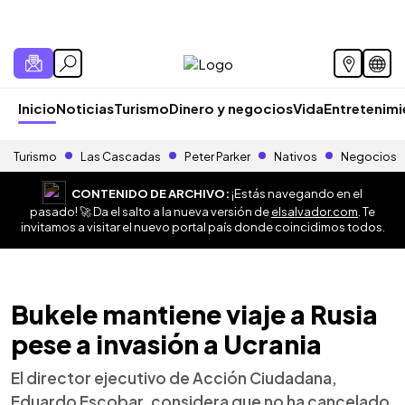
Inicio
Noticias
Turismo
Dinero y negocios
Vida
Entretenim
Turismo
Las Cascadas
Peter Parker
Nativos
Negocios
CONTENIDO DE ARCHIVO:
¡Estás navegando en el
pasado! 🚀 Da el salto a la nueva versión de
elsalvador.com
. Te
invitamos a visitar el nuevo portal país donde coincidimos todos.
Bukele mantiene viaje a Rusia
pese a invasión a Ucrania
El director ejecutivo de Acción Ciudadana,
Eduardo Escobar, considera que no ha cancelado