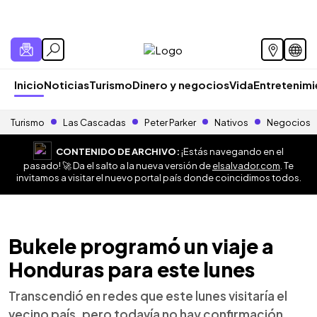
Inicio
Noticias
Turismo
Dinero y negocios
Vida
Entretenim
Turismo
Las Cascadas
Peter Parker
Nativos
Negocios
CONTENIDO DE ARCHIVO:
¡Estás navegando en el
pasado! 🚀 Da el salto a la nueva versión de
elsalvador.com
. Te
invitamos a visitar el nuevo portal país donde coincidimos todos.
Bukele programó un viaje a
Honduras para este lunes
Transcendió en redes que este lunes visitaría el
vecino país, pero todavía no hay confirmación