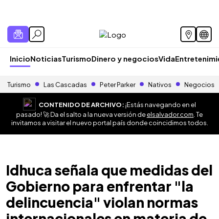
Inicio
Noticias
Turismo
Dinero y negocios
Vida
Entretenim
Turismo
Las Cascadas
Peter Parker
Nativos
Negocios
CONTENIDO DE ARCHIVO:
¡Estás navegando en el
pasado! 🚀 Da el salto a la nueva versión de
elsalvador.com
. Te
invitamos a visitar el nuevo portal país donde coincidimos todos.
Idhuca señala que medidas del
Gobierno para enfrentar "la
delincuencia" violan normas
internacionales en materia de