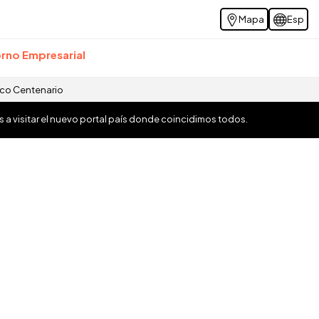
Mapa
Esp
rno Empresarial
ico Centenario
os a visitar el nuevo portal país donde coincidimos todos.