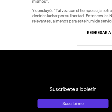
mismos”.
Y concluyó: “Tal vez con el tiempo surjan ot
decidan luchar por su libertad. Entonces las 
relevantes, al menos para este humilde servid
REGRESAR A
Suscríbete al boletín
Suscribirme