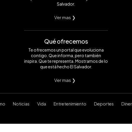
Salvador.
Ver mas ❯
Qué ofrecemos
Te ofrecemos un portal que evoluciona
contigo. Que informa, pero también
inspira. Que te representa. Mostramos de lo
que está hecho El Salvador.
Ver mas ❯
smo
Noticias
Vida
Entretenimiento
Deportes
Dine