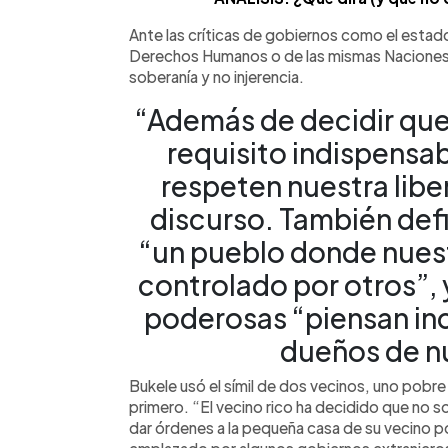
Ante las críticas de gobiernos como el estad
Derechos Humanos o de las mismas Naciones U
soberanía y no injerencia.
“Además de decidir que 
requisito indispensa
respeten nuestra libe
discurso. También defi
“un pueblo donde nuest
controlado por otros”,
poderosas “piensan in
dueños de nu
Bukele usó el símil de dos vecinos, uno pobre 
primero. “El vecino rico ha decidido que no s
dar órdenes a la pequeña casa de su vecino p