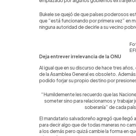
emplazado por algunos gobiernos extranjero
Bukele se quejó de que países poderosos estén
que “está funcionando por primera vez” en mat
ninguna autoridad de decirle a su vecino pob
Fo
EF
Deja entrever irrelevancia de la ONU
Al igual que en su discurso de hace tres años
de la Asamblea General es obsoleto. Además
podido forjar su propio destino por presion
“Humildemente les recuerdo que las Naciones 
someter sino para relacionarnos y trabajar j
soberanía” de cada país,
El mandatario salvadoreño agregó que llegó a
para decir algo que de todas maneras no cam
a los demás pero quizá cambie la forma en q