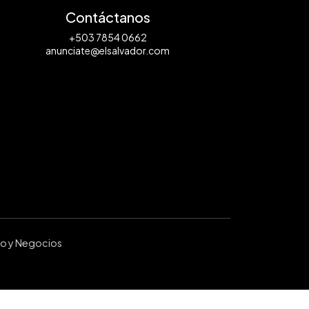
Contáctanos
+503 7854 0662
anunciate@elsalvador.com
ro y Negocios