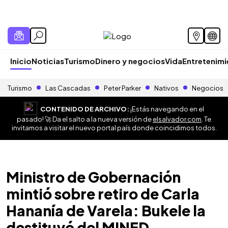
Inicio
Noticias
Turismo
Dinero y negocios
Vida
Entretenim
Turismo
Las Cascadas
Peter Parker
Nativos
Negocios
CONTENIDO DE ARCHIVO:
¡Estás navegando en el
pasado! 🚀 Da el salto a la nueva versión de
elsalvador.com
. Te
invitamos a visitar el nuevo portal país donde coincidimos todos.
Ministro de Gobernación
mintió sobre retiro de Carla
Hananía de Varela: Bukele la
destituyó del MINED