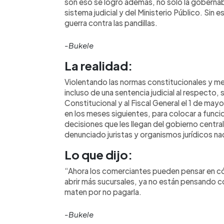
son eso se logró además, no solo la gobernabi
sistema judicial y del Ministerio Público. Sin 
guerra contra las pandillas.
-Bukele
La realidad:
Violentando las normas constitucionales y med
incluso de una sentencia judicial al respecto,
Constitucional y al Fiscal General el 1 de mayo
en los meses siguientes, para colocar a funcio
decisiones que les llegan del gobierno centra
denunciado juristas y organismos jurídicos nac
Lo que dijo:
“Ahora los comerciantes pueden pensar en c
abrir más sucursales, ya no están pensando có
maten por no pagarla.
-Bukele