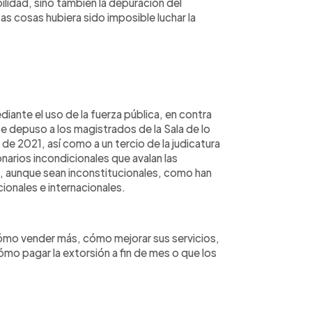
lidad, sino también la depuración del
esas cosas hubiera sido imposible luchar la
iante el uso de la fuerza pública, en contra
 se depuso a los magistrados de la Sala de lo
 de 2021, así como a un tercio de la judicatura
narios incondicionales que avalan las
l, aunque sean inconstitucionales, como han
ionales e internacionales.
ómo vender más, cómo mejorar sus servicios,
mo pagar la extorsión a fin de mes o que los