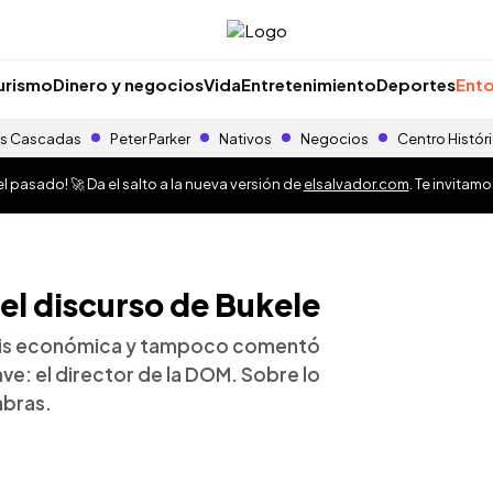
urismo
Dinero y negocios
Vida
Entretenimiento
Deportes
Ento
s Cascadas
Peter Parker
Nativos
Negocios
Centro Histór
 pasado! 🚀 Da el salto a la nueva versión de
elsalvador.com
. Te invitam
el discurso de Bukele
crisis económica y tampoco comentó
ave: el director de la DOM. Sobre lo
abras.