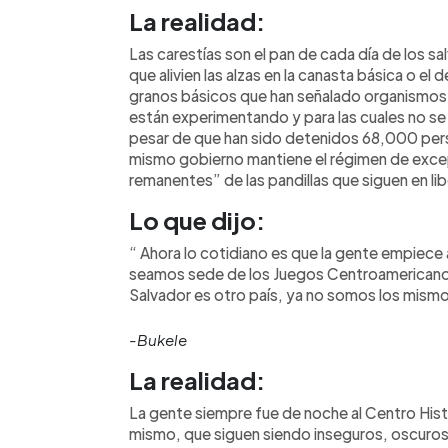
La realidad:
Las carestías son el pan de cada día de los 
que alivien las alzas en la canasta básica o el
granos básicos que han señalado organismos 
están experimentando y para las cuales no se 
pesar de que han sido detenidos 68,000 perso
mismo gobierno mantiene el régimen de exce
remanentes” de las pandillas que siguen en li
Lo que dijo:
“ Ahora lo cotidiano es que la gente empiece a 
seamos sede de los Juegos Centroamericanos 
Salvador es otro país, ya no somos los mism
-Bukele
La realidad:
La gente siempre fue de noche al Centro Hist
mismo, que siguen siendo inseguros, oscuros 