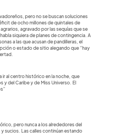
salvadoreños, pero no se buscan soluciones
 déficit de ocho millones de quintales de
agrarios, agravado por las sequías que se
habla siquiera de planes de contingencia. A
nas a las que acusan de pandilleras, el
pción o estado de sitio alegando que “hay
bertad.
ir al centro histórico en la noche, que
y del Caribe y de Miss Universo. El
os”
órico, pero nunca a los alrededores del
y sucios. Las calles continúan estando