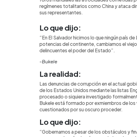
regímenes totalitarios como China y ataca d
sus representantes.
Lo que dijo:
“En El Salvador hicimos lo que ningún país de 
potencias del continente, cambiamos el viejo 
delincuentes el poder del Estado”.
-Bukele
La realidad:
Las denuncias de corrupción en el actual gob
de los Estados Unidos mediante las listas Eng
procesado o siquiera investigado formalmente
Bukele está formado por exmiembros de los v
cuestionados por su oscuro proceder.
Lo que dijo:
“Gobernamos a pesar de los obstáculos y fin