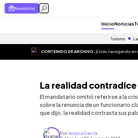
Newsletter
Inicio
Noticias
T
Turismo
La
CONTENIDO DE ARCHIVO:
¡Estás navegando en el
La realidad contradice 
El mandatario omitió referirse a la 
sobre la renuncia de un funcionario cl
que dijo, la realidad contrasta sus pal
Por
Jessica García