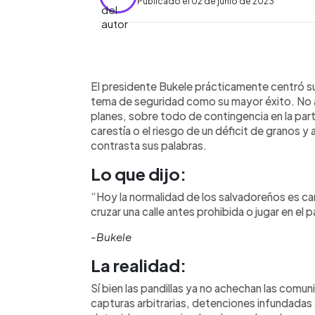
Publicado el 02 de junio de 2023
0:00
Facebook
Twitter
►
Escuchar artículo
El presidente Bukele prácticamente centró su
tema de seguridad como su mayor éxito. No a
planes, sobre todo de contingencia en la part
carestía o el riesgo de un déficit de granos y 
contrasta sus palabras.
Lo que dijo:
“Hoy la normalidad de los salvadoreños es cam
cruzar una calle antes prohibida o jugar en e
-Bukele
La realidad:
Sí bien las pandillas ya no achechan las com
capturas arbitrarias, detenciones infundadas o