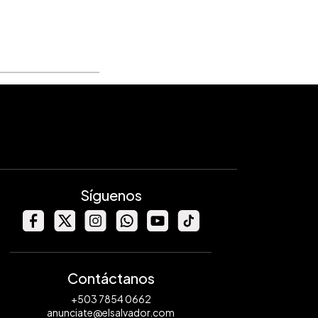
Síguenos
Contáctanos
+503 7854 0662
anunciate@elsalvador.com