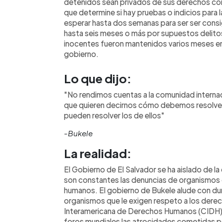
detenidos sean privados de sus derechos con
que determine si hay pruebas o indicios para 
esperar hasta dos semanas para ser ser consi
hasta seis meses o más por supuestos delitos
inocentes fueron mantenidos varios meses en
gobierno.
Lo que dijo:
"No rendimos cuentas a la comunidad internac
que quieren decirnos cómo debemos resolver 
pueden resolver los de ellos"
-Bukele
La realidad:
El Gobierno de El Salvador se ha aislado de l
son constantes las denuncias de organismos 
humanos. El gobierno de Bukele alude con dur
organismos que le exigen respeto a los der
Interamericana de Derechos Humanos (CIDH).
foros mundiales las atrocidades cometidas po