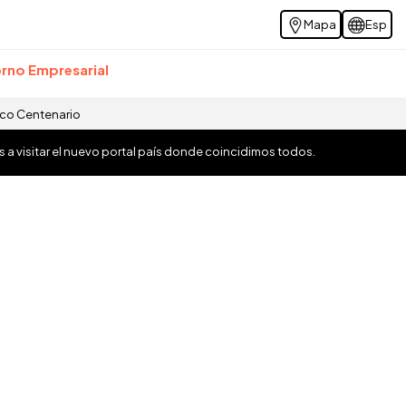
Mapa
Esp
rno Empresarial
ico Centenario
os a visitar el nuevo portal país donde coincidimos todos.