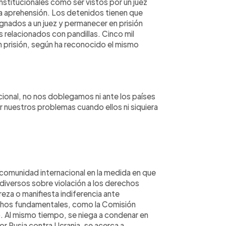
stitucionales como ser vistos por un juez
la aprehensión. Los detenidos tienen que
gnados a un juez y permanecer en prisión
 relacionados con pandillas. Cinco mil
 prisión, según ha reconocido el mismo
ional, no nos doblegamos ni ante los países
nuestros problemas cuando ellos ni siquiera
a comunidad internacional en la medida en que
diversos sobre violación a los derechos
eza o manifiesta indiferencia ante
echos fundamentales, como la Comisión
 Al mismo tiempo, se niega a condenar en
r Rusia contra Ucrania, se acerca a