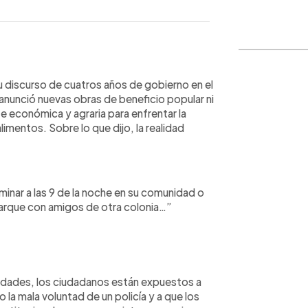
WhatsApp
Copiar link
 discurso de cuatros años de gobierno en el
nunció nuevas obras de beneficio popular ni
e económica y agraria para enfrentar la
alimentos. Sobre lo que dijo, la realidad
inar a las 9 de la noche en su comunidad o
l parque con amigos de otra colonia…”
unidades, los ciudadanos están expuestos a
 la mala voluntad de un policía y a que los