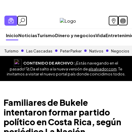
Inicio
Noticias
Turismo
Dinero y negocios
Vida
Entretenim
Turismo
Las Cascadas
Peter Parker
Nativos
Negocios
CONTENIDO DE ARCHIVO:
¡Estás navegando en el
pasado! 🚀 Da el salto a la nueva versión de
elsalvador.com
. Te
invitamos a visitar el nuevo portal país donde coincidimos todos.
Familiares de Bukele
intentaron formar partido
político en Costa Rica, según
periódico La Nación