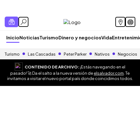
Inicio
Noticias
Turismo
Dinero y negocios
Vida
Entretenim
Turismo
Las Cascadas
Peter Parker
Nativos
Negocios
CONTENIDO DE ARCHIVO:
¡Estás navegando en el
pasado! 🚀 Da el salto a la nueva versión de
elsalvador.com
. Te
invitamos a visitar el nuevo portal país donde coincidimos todos.