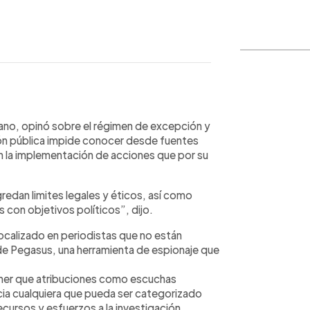
WhatsApp
Copiar link
no, opinó sobre el régimen de excepción y
ión pública impide conocer desde fuentes
en la implementación de acciones que por su
gredan limites legales y éticos, así como
 con objetivos políticos”, dijo.
focalizado en periodistas que no están
ón de Pegasus, una herramienta de espionaje que
ner que atribuciones como escuchas
acia cualquiera que pueda ser categorizado
ecursos y esfuerzos a la investigación