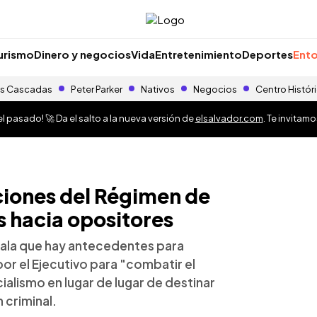
urismo
Dinero y negocios
Vida
Entretenimiento
Deportes
Ento
s Cascadas
Peter Parker
Nativos
Negocios
Centro Histór
 pasado! 🚀 Da el salto a la nueva versión de
elsalvador.com
. Te invitam
ciones del Régimen de
s hacia opositores
ala que hay antecedentes para
or el Ejecutivo para "combatir el
icialismo en lugar de lugar de destinar
 criminal.