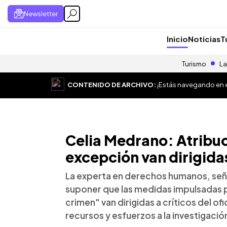
Newsletter
Inicio
Noticias
T
Turismo
La
CONTENIDO DE ARCHIVO:
¡Estás navegando en el
Celia Medrano: Atribu
excepción van dirigida
La experta en derechos humanos, señ
suponer que las medidas impulsadas p
crimen" van dirigidas a críticos del of
recursos y esfuerzos a la investigación