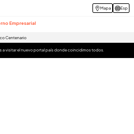
Mapa
Esp
rno Empresarial
ico Centenario
os a visitar el nuevo portal país donde coincidimos todos.