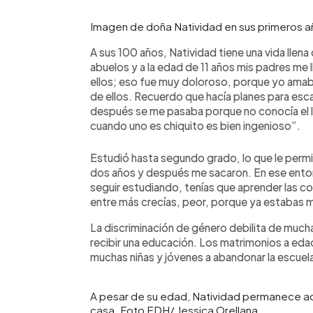
Imagen de doña Natividad en sus primeros a
A sus 100 años, Natividad tiene una vida llen
abuelos y a la edad de 11 años mis padres me l
ellos; eso fue muy doloroso, porque yo amab
de ellos. Recuerdo que hacía planes para es
después se me pasaba porque no conocía el lu
cuando uno es chiquito es bien ingenioso”.
Estudió hasta segundo grado, lo que le permit
dos años y después me sacaron. En ese enton
seguir estudiando, tenías que aprender las cosa
entre más crecías, peor, porque ya estabas 
La discriminación de género debilita de much
recibir una educación. Los matrimonios a eda
muchas niñas y jóvenes a abandonar la escuel
A pesar de su edad, Natividad permanece ac
casa. Foto EDH/ Jessica Orellana