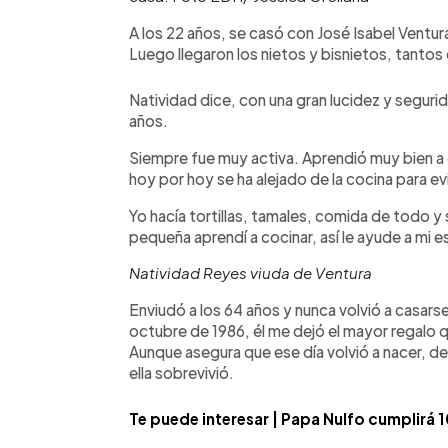
A los 22 años, se casó con José Isabel Ventura
Luego llegaron los nietos y bisnietos, tantos q
Natividad dice, con una gran lucidez y seguri
años.
Siempre fue muy activa. Aprendió muy bien a 
hoy por hoy se ha alejado de la cocina para ev
Yo hacía tortillas, tamales, comida de todo y
pequeña aprendí a cocinar, así le ayude a mi 
Natividad Reyes viuda de Ventura
Enviudó a los 64 años y nunca volvió a casars
octubre de 1986, él me dejó el mayor regalo q
Aunque asegura que ese día volvió a nacer, d
ella sobrevivió.
Te puede interesar | Papa Nulfo cumplirá 