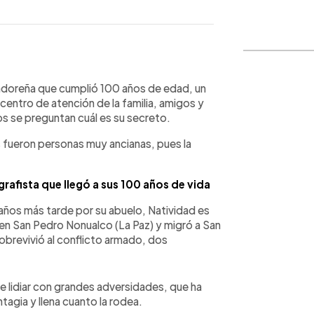
WhatsApp
Copiar link
vadoreña que cumplió 100 años de edad, un
centro de atención de la familia, amigos y
s se preguntan cuál es su secreto.
 fueron personas muy ancianas, pues la
egrafista que llegó a sus 100 años de vida
 años más tarde por su abuelo, Natividad es
 en San Pedro Nonualco (La Paz) y migró a San
Sobrevivió al conflicto armado, dos
ue lidiar con grandes adversidades, que ha
agia y llena cuanto la rodea.