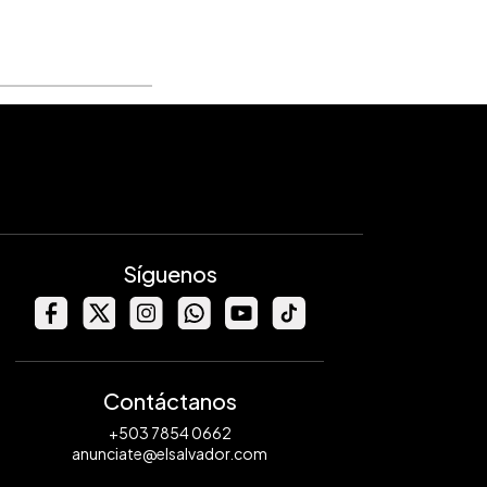
Síguenos
Contáctanos
+503 7854 0662
anunciate@elsalvador.com