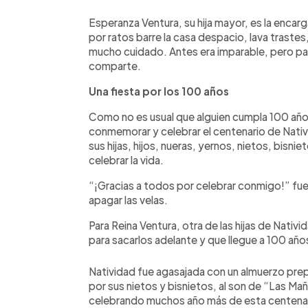
Esperanza Ventura, su hija mayor, es la encar
por ratos barre la casa despacio, lava trastes
mucho cuidado. Antes era imparable, pero par
comparte.
Una fiesta por los 100 años
Como no es usual que alguien cumpla 100 años,
conmemorar y celebrar el centenario de Nativ
sus hijas, hijos, nueras, yernos, nietos, bisni
celebrar la vida.
“¡Gracias a todos por celebrar conmigo!” fue
apagar las velas.
Para Reina Ventura, otra de las hijas de Nativi
para sacarlos adelante y que llegue a 100 año
Natividad fue agasajada con un almuerzo prep
por sus nietos y bisnietos, al son de “Las Mañ
celebrando muchos año más de esta centenar