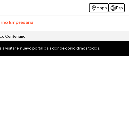
Mapa
Esp
rno Empresarial
ico Centenario
os a visitar el nuevo portal país donde coincidimos todos.