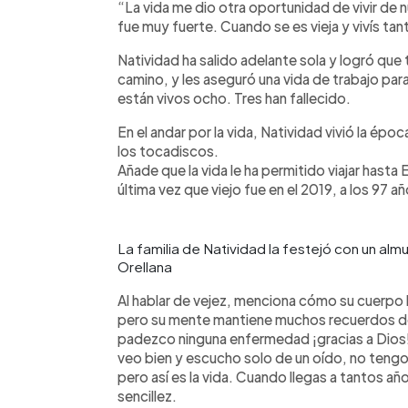
“La vida me dio otra oportunidad de vivir de 
fue muy fuerte. Cuando se es vieja y vivís tan
Natividad ha salido adelante sola y logró que t
camino, y les aseguró una vida de trabajo para 
están vivos ocho. Tres han fallecido.
En el andar por la vida, Natividad vivió la époc
los tocadiscos.
Añade que la vida le ha permitido viajar hasta E
última vez que viejo fue en el 2019, a los 97 a
La familia de Natividad la festejó con un al
Orellana
Al hablar de vejez, menciona cómo su cuerpo
pero su mente mantiene muchos recuerdos de
padezco ninguna enfermedad ¡gracias a Dios!
veo bien y escucho solo de un oído, no tengo
pero así es la vida. Cuando llegas a tantos 
sencillez.