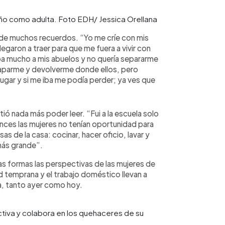
ño como adulta. Foto EDH/ Jessica Orellana
a de muchos recuerdos. “Yo me críe con mis
legaron a traer para que me fuera a vivir con
a mucho a mis abuelos y no quería separarme
caparme y devolverme donde ellos, pero
gar y si me iba me podía perder; ya ves que
ió nada más poder leer. “Fui a la escuela solo
ces las mujeres no tenían oportunidad para
s de la casa: cocinar, hacer oficio, lavar y
más grande”.
as formas las perspectivas de las mujeres de
d temprana y el trabajo doméstico llevan a
a, tanto ayer como hoy.
tiva y colabora en los quehaceres de su