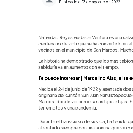
Publicado el 13 de agosto de 2022
0:00
Facebook
Twitter
►
Escuchar artículo
Natividad Reyes viuda de Ventura es una sal
centenario de vida que se ha convertido en el 
vecinos en el municipio de San Marcos. Mucho
La historia ha demostrado que los más sabios
sabiduría va en aumento con el tiempo.
Te puede interesar | Marcelino Alas, el tel
Nacida el 24 de junio de 1922 y asentada dos
originaria del cantón San Juan Nahuistepeque
Marcos, donde vio crecer a sus hijos e hijas. 
terremotos y una pandemia.
Durante el transcurso de su vida, ha tenido q
afrontado siempre con una sonrisa que se cont