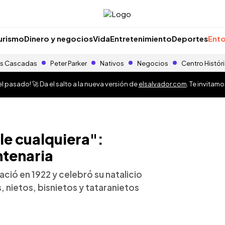
urismo
Dinero y negocios
Vida
Entretenimiento
Deportes
Ento
s Cascadas
Peter Parker
Nativos
Negocios
Centro Histór
 pasado! 🚀 Da el salto a la nueva versión de
elsalvador.com
. Te invitam
le cualquiera":
ntenaria
ció en 1922 y celebró su natalicio
, nietos, bisnietos y tataranietos