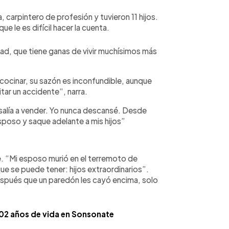
, carpintero de profesión y tuvieron 11 hijos.
ue le es difícil hacer la cuenta.
dad, que tiene ganas de vivir muchísimos más
cocinar, su sazón es inconfundible, aunque
itar un accidente“, narra.
 salía a vender. Yo nunca descansé. Desde
esposo y saque adelante a mis hijos”
e. “Mi esposo murió en el terremoto de
ue se puede tener: hijos extraordinarios”.
espués que un paredón les cayó encima, solo
102 años de vida en Sonsonate