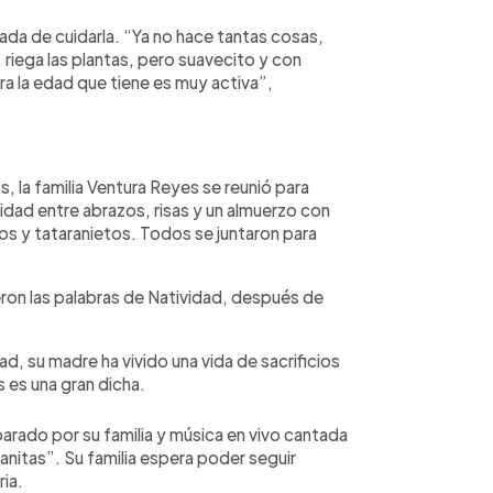
gada de cuidarla. “Ya no hace tantas cosas,
, riega las plantas, pero suavecito y con
a la edad que tiene es muy activa”,
 la familia Ventura Reyes se reunió para
idad entre abrazos, risas y un almuerzo con
etos y tataranietos. Todos se juntaron para
ron las palabras de Natividad, después de
dad, su madre ha vivido una vida de sacrificios
s es una gran dicha.
arado por su familia y música en vivo cantada
anitas”. Su familia espera poder seguir
ia.