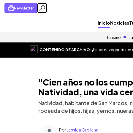
Newsletter
Inicio
Noticias
T
Turismo
La
CONTENIDO DE ARCHIVO:
¡Estás navegando en el
"Cien años no los cump
Natividad, una vida ce
Natividad, habitante de San Marcos, na
rodeada de hijos, hijas, yernos, nueras
Por
Jessica Orellana