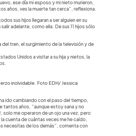
nuevo, ese día mi esposo y mi nieto murieron,
tos años, ves la muerte tan cerca”, reflexiona.
odos sus hijos llegaran a ser alguien en su
salir adelante, como ella. De sus 11 hijos sólo
a del tren, el surgimiento de la televisión y de
stados Unidos a visitar a su hija y nietos, la
ños.
muerzo inolvidable. Foto EDH/ Jessica
 ha ido cambiando con el paso del tiempo,
 tantos años, “aunque estoy sana y no
, solo me operaron de un ojo una vez, pero
 la cuenta de cuántas veces me he caído,
años necesitas de los demás”, comenta con