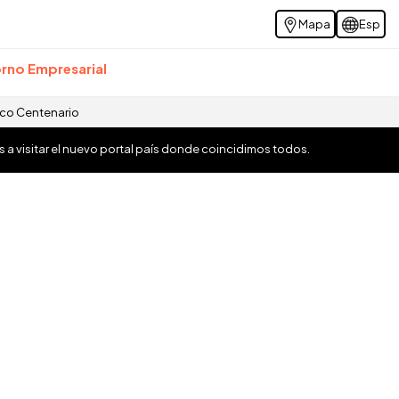
Mapa
Esp
rno Empresarial
ico Centenario
os a visitar el nuevo portal país donde coincidimos todos.