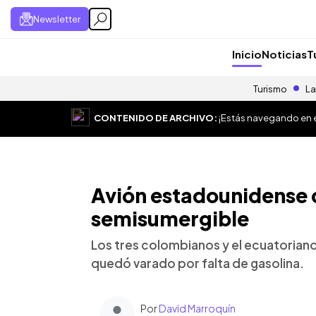
Newsletter
Inicio
Noticias
T
Turismo
La
CONTENIDO DE ARCHIVO:
¡Estás navegando en el
Avión estadounidense 
semisumergible
Los tres colombianos y el ecuatoriano
quedó varado por falta de gasolina.
Por
David Marroquín