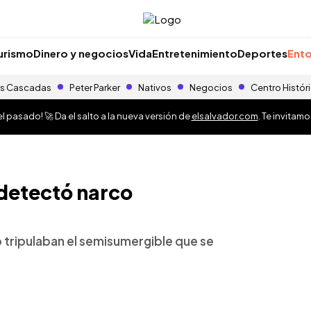
urismo
Dinero y negocios
Vida
Entretenimiento
Deportes
Ento
s Cascadas
Peter Parker
Nativos
Negocios
Centro Histór
 pasado! 🚀 Da el salto a la nueva versión de
elsalvador.com
. Te invitam
detectó narco
 tripulaban el semisumergible que se