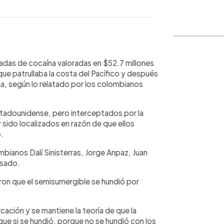
WhatsApp
Copiar link
adas de cocaína valoradas en $52.7 millones
e patrullaba la costa del Pacífico y después
ña, según lo relatado por los colombianos
stadounidense, pero interceptados por la
sido localizados en razón de que ellos
.
ianos Dalí Sinisterras, Jorge Anpaz, Juan
osado.
aron que el semisumergible se hundió por
cación y se mantiene la teoría de que la
que si se hundió, porque no se hundió con los