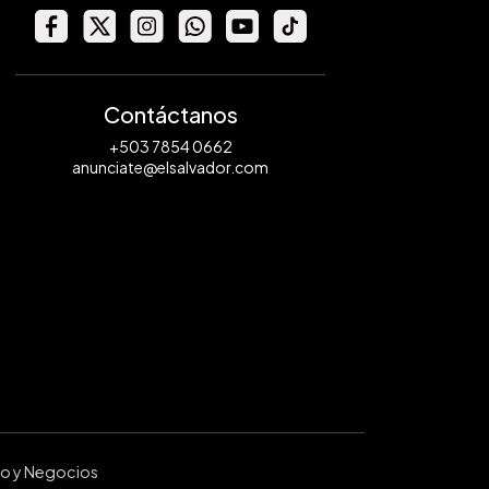
Contáctanos
+503 7854 0662
anunciate@elsalvador.com
ro y Negocios