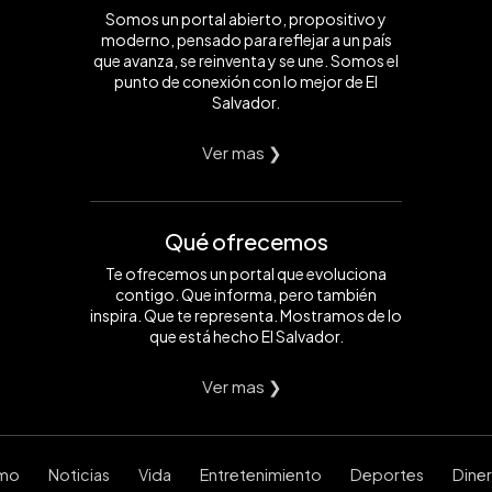
Somos un portal abierto, propositivo y
moderno, pensado para reflejar a un país
que avanza, se reinventa y se une. Somos el
punto de conexión con lo mejor de El
Salvador.
Ver mas ❯
Qué ofrecemos
Te ofrecemos un portal que evoluciona
contigo. Que informa, pero también
inspira. Que te representa. Mostramos de lo
que está hecho El Salvador.
Ver mas ❯
smo
Noticias
Vida
Entretenimiento
Deportes
Dine