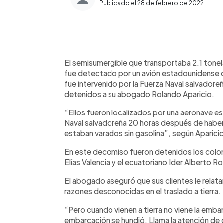
Publicado el 28 de febrero de 2022
0:00
Facebook
Twitter
►
Escuchar artículo
El semisumergible que transportaba 2.1 tonel
fue detectado por un avión estadounidense qu
fue intervenido por la Fuerza Naval salvadore
detenidos a su abogado Rolando Aparicio.
“Ellos fueron localizados por una aeronave e
Naval salvadoreña 20 horas después de haber 
estaban varados sin gasolina”, según Aparicio
En este decomiso fueron detenidos los colomb
Elías Valencia y el ecuatoriano Ider Alberto R
El abogado aseguró que sus clientes le relat
razones desconocidas en el traslado a tierra.
“Pero cuando vienen a tierra no viene la embar
embarcación se hundió. Llama la atención de 