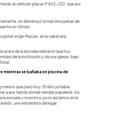
sitando el vehículo placas P 602-232, que era
untamente, no disminuyó la marcha a pesar de
cuentra un túmulo.
 Hospital Jorge Mazzini, en la cabecera
a acera de la escuela relataron que hoy
rmidad de la institución y de una iglesia, bajo
tonal.
e mientras se bañaba en piscina de
 mire lo que pasó hoy. El niño ya había
rar a esa tienda donde venden papelería; los
 a la escuela y nosotros ya no estamos en la
ucedido, una vendedora del lugar.