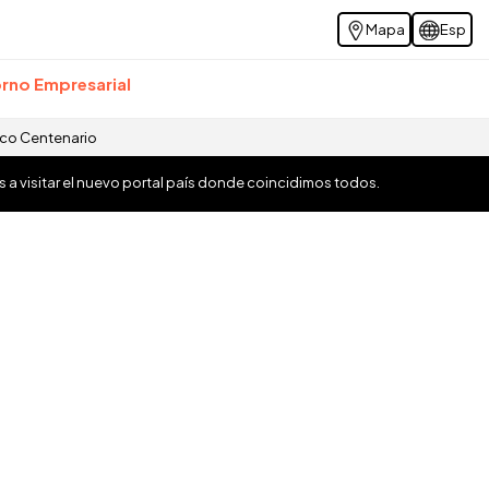
Mapa
Esp
rno Empresarial
ico Centenario
os a visitar el nuevo portal país donde coincidimos todos.