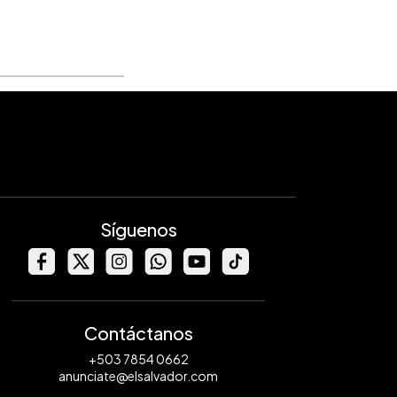
Síguenos
Contáctanos
+503 7854 0662
anunciate@elsalvador.com