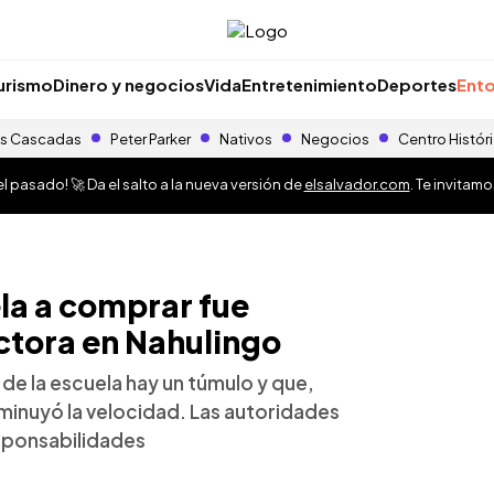
urismo
Dinero y negocios
Vida
Entretenimiento
Deportes
Ento
s Cascadas
Peter Parker
Nativos
Negocios
Centro Histór
 pasado! 🚀 Da el salto a la nueva versión de
elsalvador.com
. Te invitam
ela a comprar fue
ctora en Nahulingo
de la escuela hay un túmulo y que,
inuyó la velocidad. Las autoridades
esponsabilidades