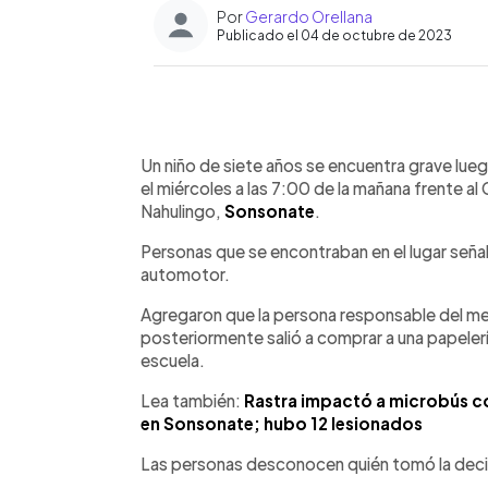
Por
Gerardo Orellana
Publicado el 04 de octubre de 2023
0:00
Facebook
Twitter
►
Escuchar artículo
Un niño de siete años se encuentra grave lueg
el miércoles a las 7:00 de la mañana frente al
Nahulingo,
Sonsonate
.
Personas que se encontraban en el lugar seña
automotor.
Agregaron que la persona responsable del meno
posteriormente salió a comprar a una papelerí
escuela.
Lea también:
Rastra impactó a microbús c
en Sonsonate; hubo 12 lesionados
Las personas desconocen quién tomó la decisió