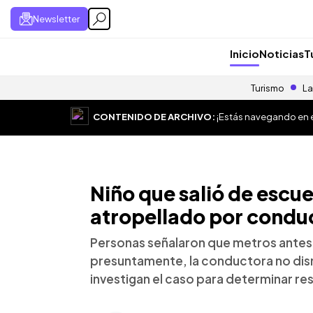
Newsletter
Inicio
Noticias
T
Turismo
La
CONTENIDO DE ARCHIVO:
¡Estás navegando en el
Niño que salió de escu
atropellado por condu
Personas señalaron que metros antes 
presuntamente, la conductora no dism
investigan el caso para determinar r