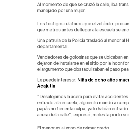
Al momento de que se cruzó la calle, iba tran
manejado por una mujer.
Los testigos relataron que el vehículo, pres
que metros antes de llegar a la escuela se en
Una patrulla de la Policía trasladó al menor al
departamental.
Vendedores de golosinas que se ubicaban en l
dejaron de instalarse en el sitio por la inconfo
el argumento que obstaculizaban el paso pea
Le puede interesar:
Niña de ocho años muer
Acajutla
“Desalojamos la acera para evitar accidentes y
entrado a la escuela, alguien lo mandó a comp
papás no tienen la culpa, ya lo habían entrado
acera de la calle”, expresó, molesta por lo s
El menor es alumno de primer grado.