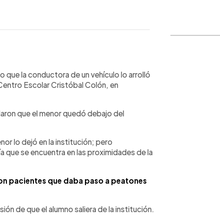
WhatsApp
Copiar link
o que la conductora de un vehículo lo arrolló
 Centro Escolar Cristóbal Colón, en
laron que el menor quedó debajo del
r lo dejó en la institución; pero
a que se encuentra en las proximidades de la
on pacientes que daba paso a peatones
n de que el alumno saliera de la institución.