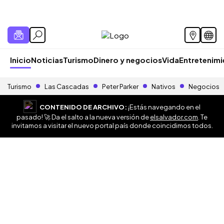
Inicio
Noticias
Turismo
Dinero y negocios
Vida
Entretenim
Turismo
Las Cascadas
Peter Parker
Nativos
Negocios
CONTENIDO DE ARCHIVO:
¡Estás navegando en el
pasado! 🚀 Da el salto a la nueva versión de
elsalvador.com
. Te
invitamos a visitar el nuevo portal país donde coincidimos todos.