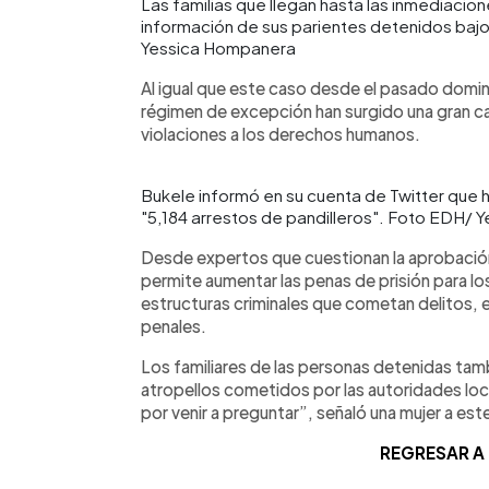
Las familias que llegan hasta las inmediacio
información de sus parientes detenidos baj
Yessica Hompanera
Al igual que este caso desde el pasado domin
régimen de excepción han surgido una gran ca
violaciones a los derechos humanos.
Bukele informó en su cuenta de Twitter que ha
"5,184 arrestos de pandilleros". Foto EDH/
Desde expertos que cuestionan la aprobación 
permite aumentar las penas de prisión para 
estructuras criminales que cometan delitos, 
penales.
Los familiares de las personas detenidas tam
atropellos cometidos por las autoridades loc
por venir a preguntar”, señaló una mujer a es
REGRESAR A