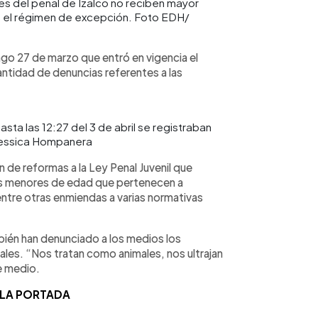
nes del penal de Izalco no reciben mayor
o el régimen de excepción. Foto EDH/
go 27 de marzo que entró en vigencia el
ntidad de denuncias referentes a las
sta las 12:27 del 3 de abril se registraban
 Yessica Hompanera
de reformas a la Ley Penal Juvenil que
los menores de edad que pertenecen a
entre otras enmiendas a varias normativas
bién han denunciado a los medios los
ales. “Nos tratan como animales, nos ultrajan
te medio.
 LA PORTADA