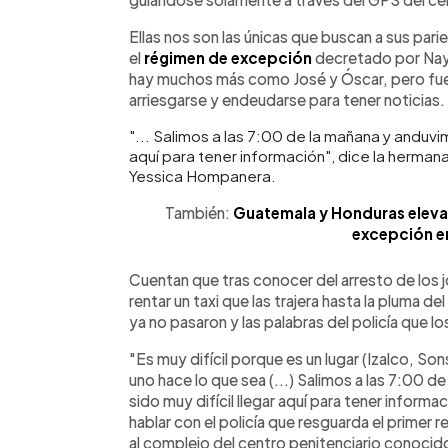
Ellas nos son las únicas que buscan a sus pa
el
régimen de excepción
decretado por Nayi
hay muchos más como José y Óscar, pero fuer
arriesgarse y endeudarse para tener noticias.
"... Salimos a las 7:00 de la mañana y anduvi
aquí para tener información", dice la herma
Yessica Hompanera.
También:
Guatemala y Honduras elevan
excepción en
Cuentan que tras conocer del arresto de los j
rentar un taxi que las trajera hasta la pluma d
ya no pasaron y las palabras del policía que 
"Es muy difícil porque es un lugar (Izalco, So
uno hace lo que sea (...) Salimos a las 7:00 
sido muy difícil llegar aquí para tener infor
hablar con el policía que resguarda el primer r
al complejo del centro penitenciario conocido 