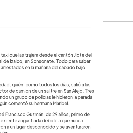
WhatsApp
Copiar link
axi que las trajera desde el cantón Jiote del
nal de Izalco, en Sonsonate. Todo para saber
n arrestados en la mañana del sábado bajo
dad, quién, como todos los días, salió a las
or de camión de un salitre en San Alejo. Tres
ndo un grupo de policías le hicieron la parada
 según comentó su hermana Maribel.
José Francisco Guzmán, de 29 años, primo de
 se siente angustiada debido a que nunca
eron a un lugar desconocido y se aventuraron
ular.