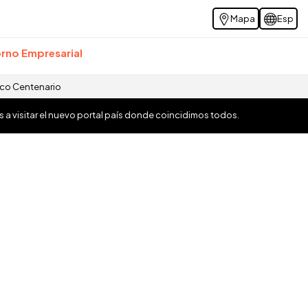
Mapa
Esp
rno Empresarial
ico Centenario
os a visitar el nuevo portal país donde coincidimos todos.