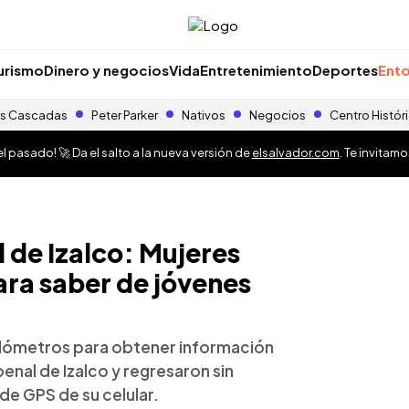
urismo
Dinero y negocios
Vida
Entretenimiento
Deportes
Ento
s Cascadas
Peter Parker
Nativos
Negocios
Centro Histór
 pasado! 🚀 Da el salto a la nueva versión de
elsalvador.com
. Te invitam
 de Izalco: Mujeres
ara saber de jóvenes
ilómetros para obtener información
enal de Izalco y regresaron sin
de GPS de su celular.