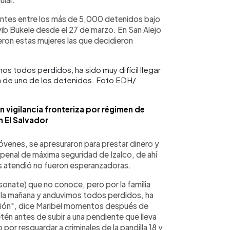
rientes entre los más de 5,000 detenidos bajo
b Bukele desde el 27 de marzo. En San Alejo
on estas mujeres las que decidieron
mos todos perdidos, ha sido muy difícil llegar
na de uno de los detenidos. Foto EDH/
 vigilancia fronteriza por régimen de
 El Salvador
óvenes, se apresuraron para prestar dinero y
el penal de máxima seguridad de Izalco, de ahí
los atendió no fueron esperanzadoras.
nsonate) que no conoce, pero por la familia
de la mañana y anduvimos todos perdidos, ha
mación", dice Maribel momentos después de
etén antes de subir a una pendiente que lleva
por resguardar a criminales de la pandilla 18 y