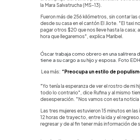
la Mara Salvatrucha (MS-13).
Fueron más de 256 kilómetros, sin contar las
desde su casa en el cantón El Jiote. "El taxi n
pagar otros $20 que nos lleve hasta la casa;
hora que llegaremos", explica Maribel.
Óscar trabaja como obrero en una salitrera de
tiene a su cargo a su hijo y esposa. Foto E
Lea más:
“Preocupa un estilo de populismo 
"Yo tenía la esperanza de ver el rostro de mi hi
todo lo contrario", dice Rufina y al mismo ti
desesperación. "Nos vamos con esta noticia 
Las tres mujeres estuvieron 15 minutos en las
12 horas de trayecto, entre la ida y el regreso
regresar y de al fin tener más información de 