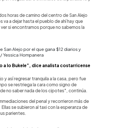
 dos horas de camino del centro de San Alejo
os va a dejar hasta el pueblo de ahí hay que
 a ver si encontramos porque no sabemos la
 San Alejo por el que gana $12 diarios y
DH/ Yessica Hompanera
a lo Bukele”, dice analista costarricense
jo y así regresar tranquila a la casa, pero fue
empo se restriega la cara como signo de
de no saber nada de los cipotes", continúa.
 inmediaciones del penal y recorrieron más de
. Ellas se subieron al taxi con la esperanza de
sus parientes.