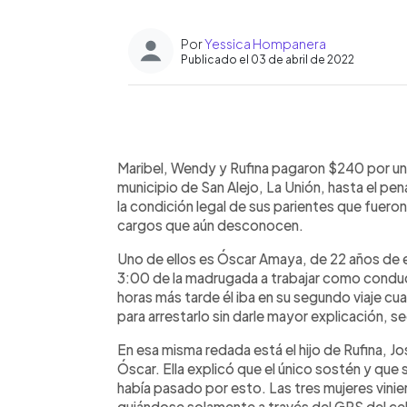
Por
Yessica Hompanera
Publicado el 03 de abril de 2022
0:00
Facebook
Twitter
►
Escuchar artículo
Maribel, Wendy y Rufina pagaron $240 por un t
municipio de San Alejo, La Unión, hasta el pe
la condición legal de sus parientes que fuero
cargos que aún desconocen.
Uno de ellos es Óscar Amaya, de 22 años de e
3:00 de la madrugada a trabajar como conduct
horas más tarde él iba en su segundo viaje cua
para arrestarlo sin darle mayor explicación,
En esa misma redada está el hijo de Rufina, 
Óscar. Ella explicó que el único sostén y que
había pasado por esto. Las tres mujeres vini
guiándose solamente a través del GPS del cel