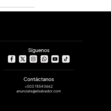
Síguenos
Contáctanos
+503 7854 0662
anunciate@elsalvador.com