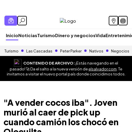
Inicio
Noticias
Turismo
Dinero y negocios
Vida
Entretenim
Turismo
Las Cascadas
Peter Parker
Nativos
Negocios
CONTENIDO DE ARCHIVO:
¡Estás navegando en el
pasado! 🚀 Da el salto a la nueva versión de
elsalvador.com
. Te
invitamos a visitar el nuevo portal país donde coincidimos todos.
"A vender cocos iba". Joven
murió al caer de pick up
cuando camión los chocó en
Olocuilta