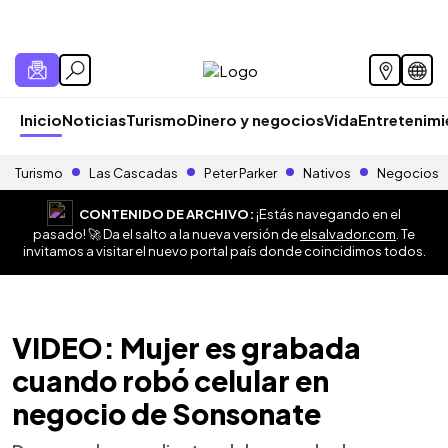
Inicio
Noticias
Turismo
Dinero y negocios
Vida
Entretenim
Turismo
Las Cascadas
Peter Parker
Nativos
Negocios
CONTENIDO DE ARCHIVO:
¡Estás navegando en el
pasado! 🚀 Da el salto a la nueva versión de
elsalvador.com
. Te
invitamos a visitar el nuevo portal país donde coincidimos todos.
VIDEO: Mujer es grabada
cuando robó celular en
negocio de Sonsonate