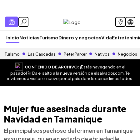
Inicio
Noticias
Turismo
Dinero y negocios
Vida
Entretenim
Turismo
Las Cascadas
Peter Parker
Nativos
Negocios
CONTENIDO DE ARCHIVO:
¡Estás navegando en el
pasado! 🚀 Da el salto a la nueva versión de
elsalvador.com
. Te
invitamos a visitar el nuevo portal país donde coincidimos todos.
Mujer fue asesinada durante
Navidad en Tamanique
El principal sospechoso del crimen en Tamanique
es su pareja, quien en estado de ebriedad le