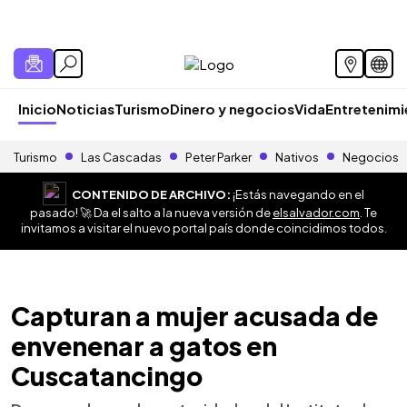
Inicio
Noticias
Turismo
Dinero y negocios
Vida
Entretenim
Turismo
Las Cascadas
Peter Parker
Nativos
Negocios
CONTENIDO DE ARCHIVO:
¡Estás navegando en el
pasado! 🚀 Da el salto a la nueva versión de
elsalvador.com
. Te
invitamos a visitar el nuevo portal país donde coincidimos todos.
Capturan a mujer acusada de
envenenar a gatos en
Cuscatancingo