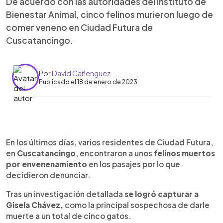
De acuerdo con las autoridades del Instituto de
Bienestar Animal, cinco felinos murieron luego de
comer veneno en Ciudad Futura de
Cuscatancingo.
Por
David Cañenguez
Publicado el 18 de enero de 2023
0:00
►
Escuchar artículo
En los últimos días, varios residentes de Ciudad Futura,
en
Cuscatancingo
, encontraron a unos
felinos muertos
por envenenamiento
en los pasajes por lo que
decidieron denunciar.
Tras un investigación detallada
se logró capturar a
Gisela Chávez,
como la principal sospechosa de darle
muerte a un total de cinco gatos.