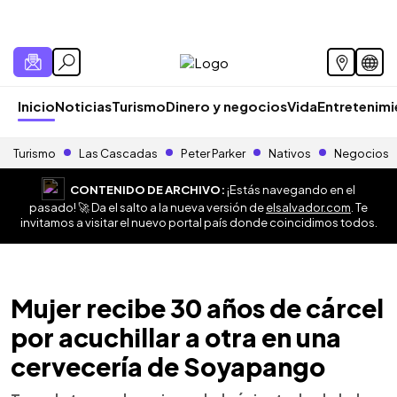
Inicio
Noticias
Turismo
Dinero y negocios
Vida
Entretenim
Turismo
Las Cascadas
Peter Parker
Nativos
Negocios
CONTENIDO DE ARCHIVO:
¡Estás navegando en el
pasado! 🚀 Da el salto a la nueva versión de
elsalvador.com
. Te
invitamos a visitar el nuevo portal país donde coincidimos todos.
Mujer recibe 30 años de cárcel
por acuchillar a otra en una
cervecería de Soyapango