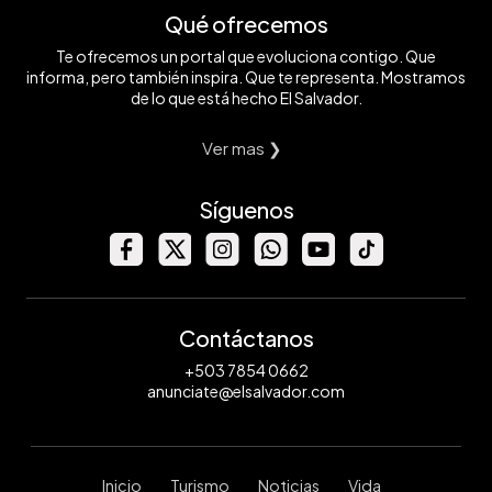
Qué ofrecemos
Te ofrecemos un portal que evoluciona contigo. Que
informa, pero también inspira. Que te representa. Mostramos
de lo que está hecho El Salvador.
Ver mas ❯
Síguenos
Contáctanos
+503 7854 0662
anunciate@elsalvador.com
Inicio
Turismo
Noticias
Vida