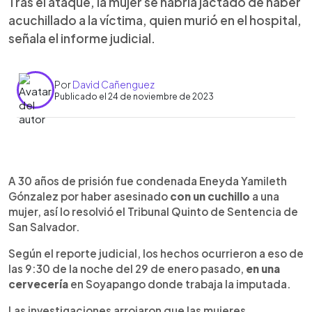
Tras el ataque, la mujer se habría jactado de haber
acuchillado a la víctima, quien murió en el hospital,
señala el informe judicial.
Por
David Cañenguez
Publicado el 24 de noviembre de 2023
0:00
►
Escuchar artículo
A 30 años de prisión fue condenada Eneyda Yamileth
Gónzalez por haber asesinado
con un cuchillo
a una
mujer, así lo resolvió el Tribunal Quinto de Sentencia de
San Salvador.
Según el reporte judicial, los hechos ocurrieron a eso de
las 9:30 de la noche del 29 de enero pasado,
en una
cervecería
en Soyapango donde trabaja la imputada.
Las investigaciones arrojaron que las mujeres