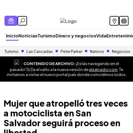
Inicio
Noticias
Turismo
Dinero y negocios
Vida
Entretenim
Turismo
Las Cascadas
Peter Parker
Nativos
Negocios
CONTENIDO DE ARCHIVO:
¡Estás navegando en el
pasado! 🚀 Da el salto a la nueva versión de
elsalvador.com
. Te
invitamos a visitar el nuevo portal país donde coincidimos todos.
Mujer que atropelló tres veces
a motociclista en San
Salvador seguirá proceso en
libertad