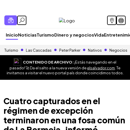
Inicio
Noticias
Turismo
Dinero y negocios
Vida
Entretenim
Turismo
Las Cascadas
Peter Parker
Nativos
Negocios
CONTENIDO DE ARCHIVO:
¡Estás navegando en el
pasado! 🚀 Da el salto a la nueva versión de
elsalvador.com
. Te
invitamos a visitar el nuevo portal país donde coincidimos todos.
Cuatro capturados en el
régimen de excepción
terminaron en una fosa común
de La Bermeja, informó